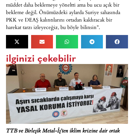
müddet daha beklemeye yöneltti ama bu ucu açık bir
bekleme değil. Önümüzdeki aylarda Suriye sahasında
PKK ve DEAŞ kalıntılarını ortadan kaldıracak bir
harekat tarzı izleyeceğiz, bu böyle bilinsin”.
ilginizi çekebilir
TTB ve Birleşik Metal-İş'ten iklim krizine dair ortak