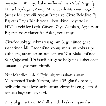
heyette HDP Diyarbakır milletvekilleri Sibel Yiğitalp,
Nursel Aydoğan, Antep Milletvekili Mahmut Toğrul,
Şırnak Milletvekili Aycan İrmez ve Cizre Belediye Eş
Başkanı Leyla Birlik yer alırken ikinci heyette ise
HDP’li vekiller Leyla Güven, Ziya Çalışkan, Ayşe Acar
Başaran ve Mehmet Ali Aslan, yer almıştı.
Cizre’de sokağa çıkma yasağının 3. gününde gece
saatlerinde İdil Caddesi’ne konuşlandırılan kobra tipi
zırhlı araçlardan açılan ateş sonucu Nur Mahallesi’nde
Sait Çağdavul (19) isimli bir genç boğazına isabet eden
kurşun ile yaşamını yitirdi.
Nur Mahallesi’nde 5 Eylül akşamı rahatsızlanan
Muhammed Tahir Yaramış isimli 35 günlük bebek,
polislerin mahalleye ambulansın girmesini engellemesi
sonucu hayatını kaybetti.
7 Eylül günü Cudi Mahallesi’nde keskin nişancıların