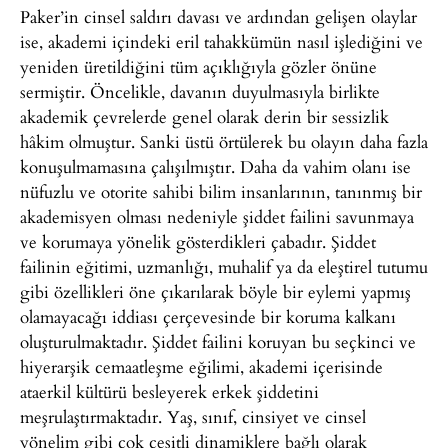
Paker’in cinsel saldırı davası ve ardından gelişen olaylar
ise, akademi içindeki eril tahakkümün nasıl işlediğini ve
yeniden üretildiğini tüm açıklığıyla gözler önüne
sermiştir. Öncelikle, davanın duyulmasıyla birlikte
akademik çevrelerde genel olarak derin bir sessizlik
hâkim olmuştur. Sanki üstü örtülerek bu olayın daha fazla
konuşulmamasına çalışılmıştır. Daha da vahim olanı ise
nüfuzlu ve otorite sahibi bilim insanlarının, tanınmış bir
akademisyen olması nedeniyle şiddet failini savunmaya
ve korumaya yönelik gösterdikleri çabadır. Şiddet
failinin eğitimi, uzmanlığı, muhalif ya da eleştirel tutumu
gibi özellikleri öne çıkarılarak böyle bir eylemi yapmış
olamayacağı iddiası çerçevesinde bir koruma kalkanı
oluşturulmaktadır. Şiddet failini koruyan bu seçkinci ve
hiyerarşik cemaatleşme eğilimi, akademi içerisinde
ataerkil kültürü besleyerek erkek şiddetini
meşrulaştırmaktadır. Yaş, sınıf, cinsiyet ve cinsel
yönelim gibi çok çeşitli dinamiklere bağlı olarak