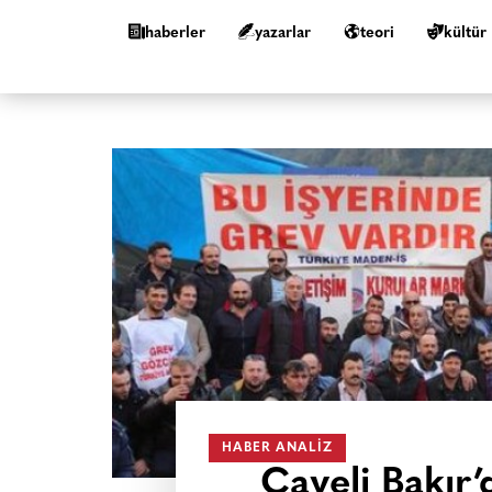
haberler
yazarlar
teori
kültür
HABER ANALIZ
Çayeli Bakır’