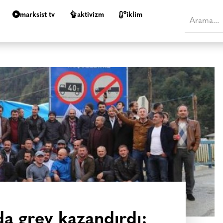
marksist tv
aktivizm
i̇klim
da grev kazandırdı: