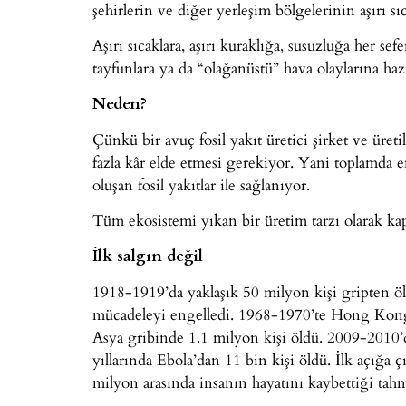
şehirlerin ve diğer yerleşim bölgelerinin aşırı sıca
Aşırı sıcaklara, aşırı kuraklığa, susuzluğa her se
tayfunlara ya da “olağanüstü” hava olaylarına ha
Neden?
Çünkü bir avuç fosil yakıt üretici şirket ve üre
fazla kâr elde etmesi gerekiyor. Yani toplamda 
oluşan fosil yakıtlar ile sağlanıyor.
Tüm ekosistemi yıkan bir üretim tarzı olarak ka
İlk salgın değil
1918-1919’da yaklaşık 50 milyon kişi gripten öld
mücadeleyi engelledi. 1968-1970’te Hong Kong
Asya gribinde 1.1 milyon kişi öldü. 2009-2010
yıllarında Ebola’dan 11 bin kişi öldü. İlk açığ
milyon arasında insanın hayatını kaybettiği tahm