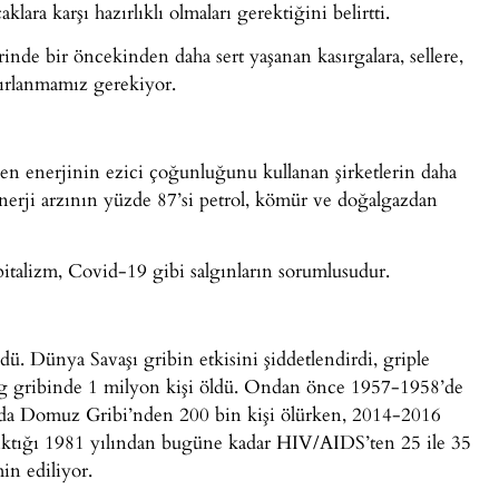
klara karşı hazırlıklı olmaları gerektiğini belirtti.
ferinde bir öncekinden daha sert yaşanan kasırgalara, sellere,
zırlanmamız gerekiyor.
tilen enerjinin ezici çoğunluğunu kullanan şirketlerin daha
enerji arzının yüzde 87’si petrol, kömür ve doğalgazdan
pitalizm, Covid-19 gibi salgınların sorumlusudur.
ü. Dünya Savaşı gribin etkisini şiddetlendirdi, griple
 gribinde 1 milyon kişi öldü. Ondan önce 1957-1958’de
’da Domuz Gribi’nden 200 bin kişi ölürken, 2014-2016
a çıktığı 1981 yılından bugüne kadar HIV/AIDS’ten 25 ile 35
in ediliyor.