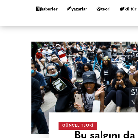
haberler
yazarlar
teori
kültür
GÜNCEL TEORI
Bu salgını da