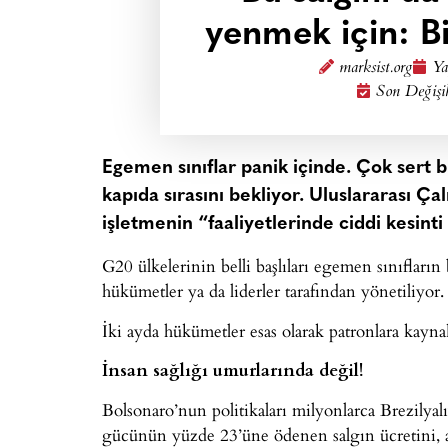
yenmek için: B
marksist.org
Ya
Son Değişi
Egemen sınıflar panik içinde. Çok sert 
kapıda sırasını bekliyor. Uluslararası 
işletmenin “faaliyetlerinde ciddi kesinti
G20 ülkelerinin belli başlıları egemen sınıfları
hükümetler ya da liderler tarafından yönetiliyor.
İki ayda hükümetler esas olarak patronlara kayn
İnsan sağlığı umurlarında değil!
Bolsonaro’nun politikaları milyonlarca Brezilya
gücünün yüzde 23’üne ödenen salgın ücretini, a