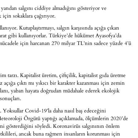
 yandan salgını ciddiye almadığını gösteriyor ve
için sokaklara çağırıyor.
lanıyor. Kutuplaştırmayı, salgın karşısında açığa çıkan
parat gibi kullanıyorlar. Türkiye’de hükümet Ayasofya’da
 mücadele için harcanan 270 milyar TL’nin sadece yüzde 4’ü
m tarzı. Kapitalist üretim, çiftçilik, kapitalist gıda üretme
z açığa çıktı mı yıkıcı bir karakter kazanması için zemin
talanı, yaban hayata doğrudan müdahale ederek ekolojik
sonuçları.
. Yoksullar Covid-19’la daha nasıl baş edeceğini
Meteoroloji Örgütü yaptığı açıklamada, ölçümlerin 2020’de
ini gösterdiğini söyledi. Koronavirüs salgınının önlem
etkilileri, ancak buna rağmen insanların korunması için