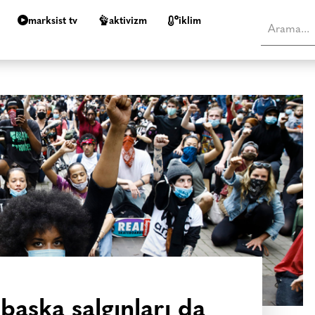
marksist tv
aktivizm
i̇klim
 başka salgınları da