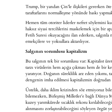
Trump, bir yandan Çin’le ilişkileri gererken öte
taraftarlarını normalleşme yönünde baskı yapmak 
Hemen tüm otoriter liderler nefret söylemini kul
haksız siyasi tercihlerini maskelemek için bir a
Fetih Suresi okuyacağını ilan ederken, salgınla
emekçilere ve yoksullara aktarılıyor.
Salgının sorumlusu kapitalizm
Bu salgının tek bir sorumlusu var: Kapitalist üreti
tarzı virüslerin hem açığa çıkması hem de bir ke
yaratıyor. Doğanın süreklilik arz eden yıkımı, 
dengenin imha edilmesi kapitalizmin doğrudan 
Üstelik, daha iklim krizinden söz etmiyoruz bile
bilemezken, Birleşmiş Milletler’e bağlı Dünya 
kuzey yarımkürede sıcaklık rekoru kırılabileceğ
alınmasını zorlaştırabileceğini söyleyen örgüt y