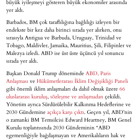
büyük iyileşmeyi gösteren büyük ekonomiler arasında
yer aldı.
Barbados, BM çok taraflılığına bağlılığı izleyen bir
endekste bir kez daha birinci sırada yer alırken, onu
sırasıyla Antigua ve Barbuda, Uruguay, Trinidad ve
Tobago, Maldivler, Jamaika, Mauritius, Şili, Filipinler ve
Malezya izledi. ABD ise üst üste üçüncü yıl sonuncu
sırada yer aldı.
Başkan Donald Trump döneminde
ABD,
Paris
Anlaşması
ve
Hükümetlerarası İklim Değişikliği Paneli
gibi önemli iklim anlaşmaları da dahil olmak üzere
66
uluslararası kuruluş
,
sözleşme ve anlaşmadan
çekildi.
Yönetim ayrıca Sürdürülebilir Kalkınma Hedeflerine ve
2030 Gündemine
açıkça karşı çıktı
. Geçen yıl, ABD’nin
o zamanki BM Temsilcisi Edward Heartney, BM Genel
Kurulu toplantısında 2030 Gündeminin “ABD
egemenliğiyle bağdaşmayan ve Amerikalıların hak ve