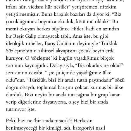
irfanı hür, vicdanı hür nesiller” yetiştiremez, nitekim
yetiştirmemiştir. Buna karşılık bazıları da diyor ki, “Biz
çocukluğumuz boyunca okuduk, kötü mü olduk?” Bu
metni okuyan herkes büyünce Hitler, hadi en azından
bir Reşit Galip olmayacak tabii. Ama işte, bu gibi
ideolojik ritüeller, Barış Ünlü’nin deyimiyle ‘Türklük
Sözleşme’sinin zihinsel altyapısını çocuk beyinlerde
kuruyor. O ‘sözleşme’ ki bugün yaşadığımız birçok
sorunun kaynağıdır. Dolayısıyla, “Biz okuduk ne oldu?”
sorusunun cevabı, “İşte şu içinde yaşadığımız ülke
oldu”dur. “Türklük, bizi bir arada tutan payandadır” sözü
doğru olsaydı, toplumsal barışını çoktan kurmuş bir ülke
olurduk. Bizi neyin bir arada tutacağına bir grup karar
verip diğerlerine dayatıyorsa, o şey bizi bir arada
tutamıyor işte.
Peki, bizi ne ‘bir arada tutacak’? Herkesin
benimseyeceği bir kimliği, adı, kategoriyi nasıl