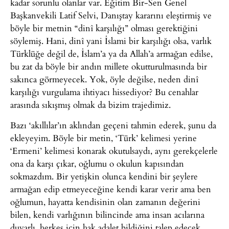
kadar sorunlu olanlar var. Eğitim Bir-Sen Genel
Başkanvekili Latif Selvi, Danıştay kararını eleştirmiş ve
böyle bir metnin “dinî karşılığı” olması gerektiğini
söylemiş. Hani, dinî yani İslami bir karşılığı olsa, varlık
Türklüğe değil de, İslam’a ya da Allah’a armağan edilse,
bu zat da böyle bir andın millete okutturulmasında bir
sakınca görmeyecek. Yok, öyle değilse, neden dinî
karşılığı vurgulama ihtiyacı hissediyor? Bu cenahlar
arasında sıkışmış olmak da bizim trajedimiz.
Bazı ‘akıllılar’ın aklından geçeni tahmin ederek, şunu da
ekleyeyim. Böyle bir metin, ‘Türk’ kelimesi yerine
‘Ermeni’ kelimesi konarak okutulsaydı, aynı gerekçelerle
ona da karşı çıkar, oğlumu o okulun kapısından
sokmazdım. Bir yetişkin olunca kendini bir şeylere
armağan edip etmeyeceğine kendi karar verir ama ben
oğlumun, hayatta kendisinin olan zamanın değerini
bilen, kendi varlığının bilincinde ama insan acılarına
duyarlı, herkes için hak adalet bildiğini talep edecek