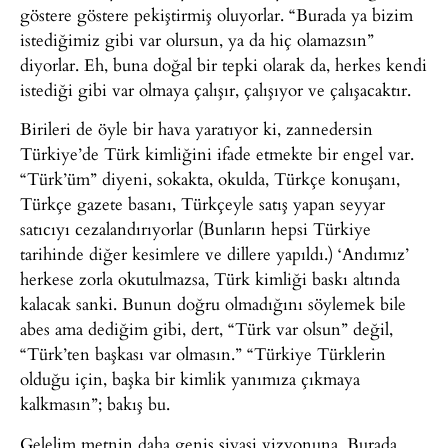
göstere göstere pekiştirmiş oluyorlar. “Burada ya bizim
istediğimiz gibi var olursun, ya da hiç olamazsın”
diyorlar. Eh, buna doğal bir tepki olarak da, herkes kendi
istediği gibi var olmaya çalışır, çalışıyor ve çalışacaktır.
Birileri de öyle bir hava yaratıyor ki, zannedersin
Türkiye’de Türk kimliğini ifade etmekte bir engel var.
“Türk’üm” diyeni, sokakta, okulda, Türkçe konuşanı,
Türkçe gazete basanı, Türkçeyle satış yapan seyyar
satıcıyı cezalandırıyorlar (Bunların hepsi Türkiye
tarihinde diğer kesimlere ve dillere yapıldı.) ‘Andımız’
herkese zorla okutulmazsa, Türk kimliği baskı altında
kalacak sanki. Bunun doğru olmadığını söylemek bile
abes ama dediğim gibi, dert, “Türk var olsun” değil,
“Türk’ten başkası var olmasın.” “Türkiye Türklerin
olduğu için, başka bir kimlik yanımıza çıkmaya
kalkmasın”; bakış bu.
Gelelim metnin daha geniş siyasi vizyonuna. Burada