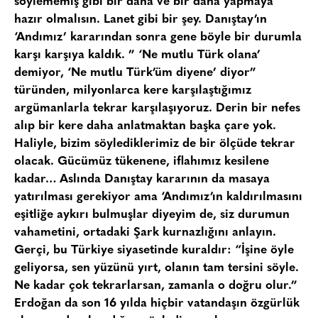
söylememiş gibi bir daha ve bir daha yapmaya
hazır olmalısın. Lanet gibi bir şey. Danıştay’ın
‘Andımız’ kararından sonra gene böyle bir durumla
karşı karşıya kaldık. ” ‘Ne mutlu Türk olana’
demiyor, ‘Ne mutlu Türk’üm diyene’ diyor”
türünden, milyonlarca kere karşılaştığımız
argümanlarla tekrar karşılaşıyoruz. Derin bir nefes
alıp bir kere daha anlatmaktan başka çare yok.
Haliyle, bizim söylediklerimiz de bir ölçüde tekrar
olacak. Gücümüz tükenene, iflahımız kesilene
kadar… Aslında Danıştay kararının da masaya
yatırılması gerekiyor ama ‘Andımız’ın kaldırılmasını
eşitliğe aykırı bulmuşlar diyeyim de, siz durumun
vahametini, ortadaki Şark kurnazlığını anlayın.
Gerçi, bu Türkiye siyasetinde kuraldır: “İşine öyle
geliyorsa, sen yüzünü yırt, olanın tam tersini söyle.
Ne kadar çok tekrarlarsan, zamanla o doğru olur.”
Erdoğan da son 16 yılda hiçbir vatandaşın özgürlük