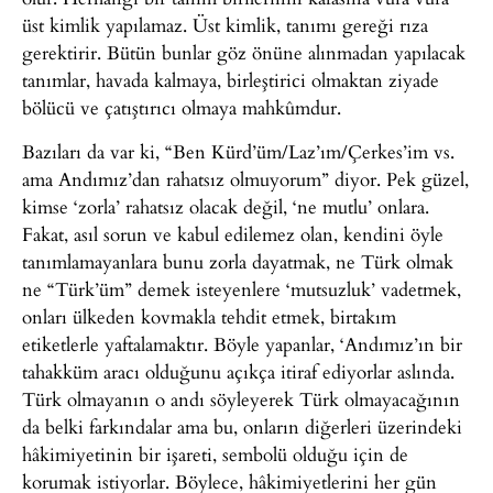
üst kimlik yapılamaz. Üst kimlik, tanımı gereği rıza
gerektirir. Bütün bunlar göz önüne alınmadan yapılacak
tanımlar, havada kalmaya, birleştirici olmaktan ziyade
bölücü ve çatıştırıcı olmaya mahkûmdur.
Bazıları da var ki, “Ben Kürd’üm/Laz’ım/Çerkes’im vs.
ama Andımız’dan rahatsız olmuyorum” diyor. Pek güzel,
kimse ‘zorla’ rahatsız olacak değil, ‘ne mutlu’ onlara.
Fakat, asıl sorun ve kabul edilemez olan, kendini öyle
tanımlamayanlara bunu zorla dayatmak, ne Türk olmak
ne “Türk’üm” demek isteyenlere ‘mutsuzluk’ vadetmek,
onları ülkeden kovmakla tehdit etmek, birtakım
etiketlerle yaftalamaktır. Böyle yapanlar, ‘Andımız’ın bir
tahakküm aracı olduğunu açıkça itiraf ediyorlar aslında.
Türk olmayanın o andı söyleyerek Türk olmayacağının
da belki farkındalar ama bu, onların diğerleri üzerindeki
hâkimiyetinin bir işareti, sembolü olduğu için de
korumak istiyorlar. Böylece, hâkimiyetlerini her gün