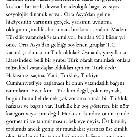
koskoca bir tarih, devasa bir ideolojik bagaj ve siyasi-
sosyolojik dinamikler var. Orta Asya’dan gelme
hikâyesinin yarısının gerçek, yarısının uydurma
olduğunu şimdilik bir kenara bırakarak soralım: Madem
Türklük vatandaşlığı tanımlıyor, bundan 900 küsur yıl
önce Orta Asya’dan geldiği söylenen gruplar T.C.
vatandaşı olunca mı Türk oldular? Osmanlı, yüzyıllarca
idaresindeki belli bir grubu Türk olarak tanımladı; onlara
müstakbel vatandaşlar oldukları için mi Türk dedi?
Haklısınız, saçma. Yani, Türklük, Türkiye
Cumhuriyeti’yle başlamadı ki onun vatandaşlık bağını
tanımlasın. Evet, kim Türk kim değil, çok tartışmalı,
bugün bunu belirlemek çok zor ama ortada bir Türklük
hafızası ve bagajı var. Türklük bir boş gösteren, bir nötr
kategori veya isim değil. Herkesin kendini onun içinde
görmesini ve tanımlamasını bekleyemeyiz. Üst kimlik,
toplumda ancak geniş bir mutabakat yaratırsa üst kimlik
olur. Herhangi bir tanım birilerinin kafasına vura vura