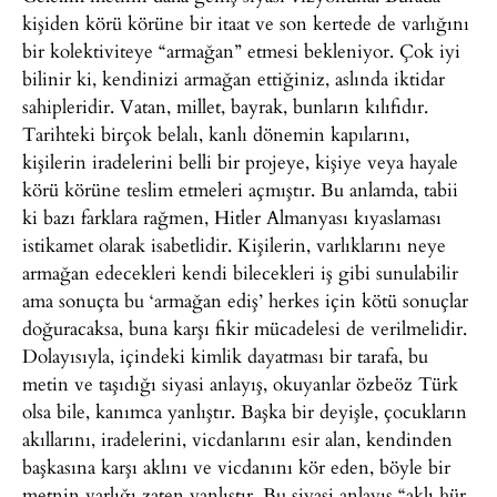
kişiden körü körüne bir itaat ve son kertede de varlığını
bir kolektiviteye “armağan” etmesi bekleniyor. Çok iyi
bilinir ki, kendinizi armağan ettiğiniz, aslında iktidar
sahipleridir. Vatan, millet, bayrak, bunların kılıfıdır.
Tarihteki birçok belalı, kanlı dönemin kapılarını,
kişilerin iradelerini belli bir projeye, kişiye veya hayale
körü körüne teslim etmeleri açmıştır. Bu anlamda, tabii
ki bazı farklara rağmen, Hitler Almanyası kıyaslaması
istikamet olarak isabetlidir. Kişilerin, varlıklarını neye
armağan edecekleri kendi bilecekleri iş gibi sunulabilir
ama sonuçta bu ‘armağan ediş’ herkes için kötü sonuçlar
doğuracaksa, buna karşı fikir mücadelesi de verilmelidir.
Dolayısıyla, içindeki kimlik dayatması bir tarafa, bu
metin ve taşıdığı siyasi anlayış, okuyanlar özbeöz Türk
olsa bile, kanımca yanlıştır. Başka bir deyişle, çocukların
akıllarını, iradelerini, vicdanlarını esir alan, kendinden
başkasına karşı aklını ve vicdanını kör eden, böyle bir
metnin varlığı zaten yanlıştır. Bu siyasi anlayış “aklı hür,