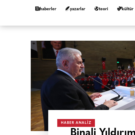
haberler
yazarlar
teori
kültür
HABER ANALIZ
Binali Yıldırı