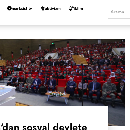
marksist tv
aktivizm
i̇klim
m’dan sosyal devlete