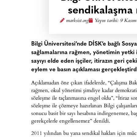
sendikalaşma 
marksist.org
Yayın tarihi:
9 Kasım
Bilgi Üniversitesi’nde DİSK’e bağlı Sosya
sağlamalarına rağmen, yönetimin yetki iti
sayıyı elde eden işçiler, itirazın geri ç
eylem ve basın açıklaması gerçekleştird
Açıklamadan öne çıkan ifadelerde, “Çalışma Bak
rağmen, okul yönetimi şimdiye kadar demokrati
sözleşme ile taçlanmasına engel oldu”, “İtiraz s
sözleşme ile çözmeye hazırlanan Bilgi çalışanlar
sonucu basit bir sayı hesabına indirgenemez, baş
gerekçelerle engellenemez” denildi.
2011 yılından bu yana sendikal hakları için müca