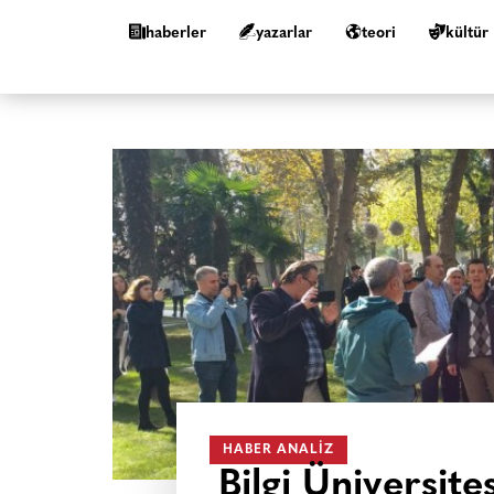
haberler
yazarlar
teori
kültür
HABER ANALIZ
Bilgi Üniversite