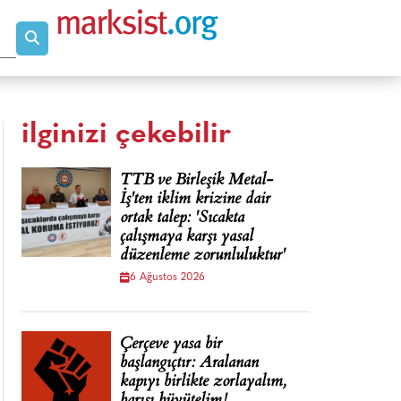
ilginizi çekebilir
TTB ve Birleşik Metal-
İş'ten iklim krizine dair
ortak talep: 'Sıcakta
çalışmaya karşı yasal
düzenleme zorunluluktur'
6 Ağustos 2026
Çerçeve yasa bir
başlangıçtır: Aralanan
kapıyı birlikte zorlayalım,