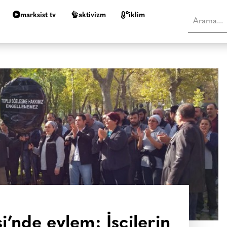
marksist tv
aktivizm
i̇klim
si’nde eylem: İşçilerin