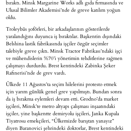
bıraktı. Minsk Margarine Works adlı gıda firmasında ve
Ulusal Bilimler Akademisi’nde de greve katılım yoğun
oldu.
Troleybüs şoförleri, bir arkadaşlarının gösterilerde
yaralandığını duyunca iş bıraktılar. Başkentin dışındaki
Belshina lastik fabrikasında işçiler özgür seçimler
talebiyle greve çıktı. Minsk Tractor Fabrikası’ndaki işçi
ve mühendislerin %70’i yönetimin tehditlerine rağmen
çalışmayı durdurdu. Brest kentindeki Zabinka Şeker
Rafinerisi’nde de grev vardı.
Ülkede 11 Ağustos’ta seçim hilelerini protesto etmek
için yarım günlük genel grev yapılmıştı. Bundan sonra
da iş bırakma eylemleri devam etti. Grodno’da market
işçileri, Minsk’te metro altyapı çalışması inşaatındaki
işçiler, yine başkentte demiryolu işçileri, Janka Kupala
Tiyatrosu emekçileri, “Ülkemizde barıştan yanayız”
diyen Baranovici şehrindeki doktorlar, Brest kentindeki