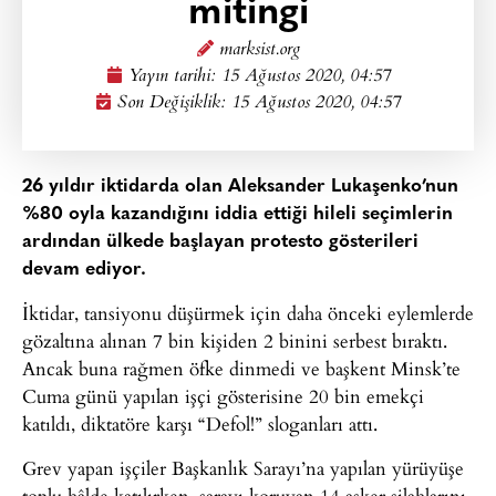
mitingi
marksist.org
Yayın tarihi:
15 Ağustos 2020, 04:57
Son Değişiklik: 15 Ağustos 2020, 04:57
26 yıldır iktidarda olan Aleksander Lukaşenko’nun
%80 oyla kazandığını iddia ettiği hileli seçimlerin
ardından ülkede başlayan protesto gösterileri
devam ediyor.
İktidar, tansiyonu düşürmek için daha önceki eylemlerde
gözaltına alınan 7 bin kişiden 2 binini serbest bıraktı.
Ancak buna rağmen öfke dinmedi ve başkent Minsk’te
Cuma günü yapılan işçi gösterisine 20 bin emekçi
katıldı, diktatöre karşı “Defol!” sloganları attı.
Grev yapan işçiler Başkanlık Sarayı’na yapılan yürüyüşe
toplu hâlde katılırken, sarayı koruyan 14 asker silahlarını