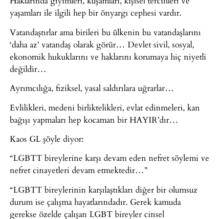
Haklarında giyimleri, kuşamları, kişisel tercihleri ve
yaşamları ile ilgili hep bir önyargı cephesi vardır.
Vatandaştırlar ama birileri bu ülkenin bu vatandaşlarını
‘daha az’ vatandaş olarak görür… Devlet sivil, sosyal,
ekonomik hukuklarını ve haklarını korumaya hiç niyetli
değildir…
Ayrımcılığa, fiziksel, yasal saldırılara uğrarlar…
Evlilikleri, medeni birliktelikleri, evlat edinmeleri, kan
bağışı yapmaları hep kocaman bir HAYIR’dır…
Kaos GL şöyle diyor:
“LGBTT bireylerine karşı devam eden nefret söylemi ve
nefret cinayetleri devam etmektedir…”
“LGBTT bireylerinin karşılaştıkları diğer bir olumsuz
durum ise çalışma hayatlarındadır. Gerek kamuda
gerekse özelde çalışan LGBT bireyler cinsel