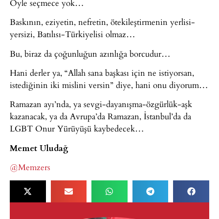
Öyle seçmece yok…
Baskının, eziyetin, nefretin, ötekileştirmenin yerlisi-
yersizi, Batılısı-Türkiyelisi olmaz…
Bu, biraz da çoğunluğun azınlığa borcudur…
Hani derler ya, “Allah sana başkası için ne istiyorsan,
istediğinin iki mislini versin” diye, hani onu diyorum…
Ramazan ayı’nda, ya sevgi-dayanışma-özgürlük-aşk
kazanacak, ya da Avrupa’da Ramazan, İstanbul’da da
LGBT Onur Yürüyüşü kaybedecek…
Memet Uludağ
@Memzers