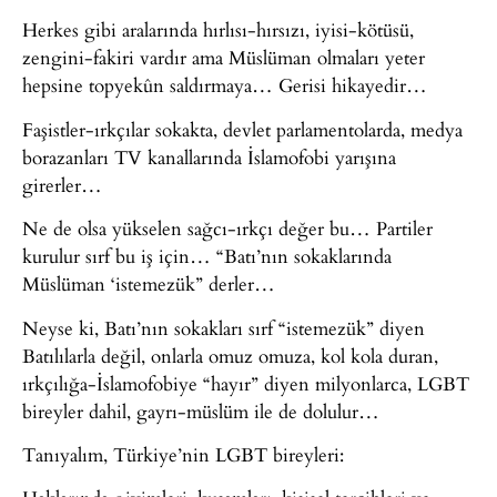
Herkes gibi aralarında hırlısı-hırsızı, iyisi-kötüsü,
zengini-fakiri vardır ama Müslüman olmaları yeter
hepsine topyekûn saldırmaya… Gerisi hikayedir…
Faşistler-ırkçılar sokakta, devlet parlamentolarda, medya
borazanları TV kanallarında İslamofobi yarışına
girerler…
Ne de olsa yükselen sağcı-ırkçı değer bu… Partiler
kurulur sırf bu iş için… “Batı’nın sokaklarında
Müslüman ‘istemezük” derler…
Neyse ki, Batı’nın sokakları sırf “istemezük” diyen
Batılılarla değil, onlarla omuz omuza, kol kola duran,
ırkçılığa-İslamofobiye “hayır” diyen milyonlarca, LGBT
bireyler dahil, gayrı-müslüm ile de dolulur…
Tanıyalım, Türkiye’nin LGBT bireyleri: