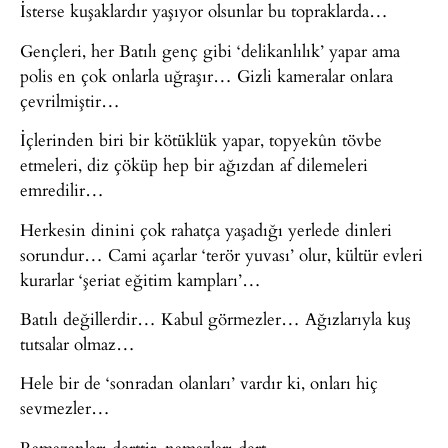
İsterse kuşaklardır yaşıyor olsunlar bu topraklarda…
Gençleri, her Batılı genç gibi ‘delikanlılık’ yapar ama
polis en çok onlarla uğraşır… Gizli kameralar onlara
çevrilmiştir…
İçlerinden biri bir kötüklük yapar, topyekûn tövbe
etmeleri, diz çöküp hep bir ağızdan af dilemeleri
emredilir…
Herkesin dinini çok rahatça yaşadığı yerlede dinleri
sorundur… Cami açarlar ‘terör yuvası’ olur, kültür evleri
kurarlar ‘şeriat eğitim kampları’…
Batılı değillerdir… Kabul görmezler… Ağızlarıyla kuş
tutsalar olmaz…
Hele bir de ‘sonradan olanları’ vardır ki, onları hiç
sevmezler…
Ramazanları derttir, namazları dert…