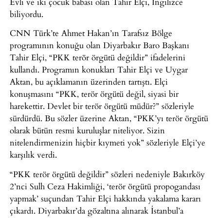
Evli ve iki çocuk babası olan Tahir Elçi, İngilizce
biliyordu.
CNN Türk’te Ahmet Hakan’ın Tarafsız Bölge
programının konuğu olan Diyarbakır Baro Başkanı
Tahir Elçi, “PKK terör örgütü değildir” ifadelerini
kullandı. Programın konukları Tahir Elçi ve Uygar
Aktan, bu açıklamanın üzerinden tartıştı. Elçi
konuşmasını “PKK, terör örgütü değil, siyasi bir
harekettir. Devlet bir terör örgütü müdür?” sözleriyle
sürdürdü. Bu sözler üzerine Aktan, “PKK’yı terör örgütü
olarak bütün resmi kuruluşlar niteliyor. Sizin
nitelendirmenizin hiçbir kıymeti yok” sözleriyle Elçi’ye
karşılık verdi.
“PKK terör örgütü değildir” sözleri nedeniyle Bakırköy
2’nci Sulh Ceza Hakimliği, ‘terör örgütü propogandası
yapmak’ suçundan Tahir Elçi hakkında yakalama kararı
çıkardı. Diyarbakır’da gözaltına alınarak İstanbul’a