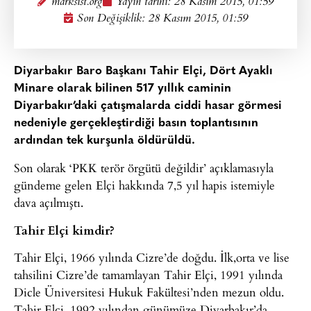
marksist.org
Yayın tarihi:
28 Kasım 2015, 01:59
Son Değişiklik: 28 Kasım 2015, 01:59
Diyarbakır Baro Başkanı Tahir Elçi, Dört Ayaklı
Minare olarak bilinen 517 yıllık caminin
Diyarbakır’daki çatışmalarda ciddi hasar görmesi
nedeniyle gerçekleştirdiği basın toplantısının
ardından tek kurşunla öldürüldü.
Son olarak ‘PKK terör örgütü değildir’ açıklamasıyla
gündeme gelen Elçi hakkında 7,5 yıl hapis istemiyle
dava açılmıştı.
Tahir Elçi kimdir?
Tahir Elçi, 1966 yılında Cizre’de doğdu. İlk,orta ve lise
tahsilini Cizre’de tamamlayan Tahir Elçi, 1991 yılında
Dicle Üniversitesi Hukuk Fakültesi’nden mezun oldu.
Tahir Elçi, 1992 yılından günümüze Diyarbakır’da