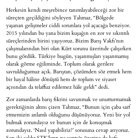
Herkesin kendi meşrebince tanımlayabileceği zor bir
süreçten geçildiğini söyleyen Tahmaz, “Bölgede
yaşanan gelişmeler ciddi sorunlara yol açacağa benziyor.
2015 yılından bu yana bizim kuşağın en zor ve sıkıntılı
süreçlerinden birini yaşıyoruz. Bizim Barış Vakfı’nın
çalışmalarından biri olan Kürt sorunu üzerinde çalışırken
bunu gördük. Türkiye bugün, yaşanmışları yaşanmamış
olarak görme eğiliminde. Toplum olarak gerilere
savrulduğumuz açık. Barıştan, çözümden söz etmek hem
bir hayal hâline dönüştü hem de toplum ve siyaset
açısından da telaffuz edilemez hâle geldi” dedi.
Zor zamanlarda barış fikrini savunmak ve unutturmamak
gerektiğinin altını çizen Tahmaz, “Bunun için çaba sarf
etmemizin anlamlı olduğunu düşünüyoruz. Yeni bir yol
bulmak zorundayız ve bunun için de konuşmak
zorundayız. ‘Nasıl yapabiliriz?’ sorusuna cevap arıyoruz.
Son iki yıldır STK’ların ne yaptığı üzerine de kafa