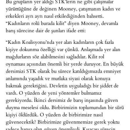
Bu grupların yer aldığı STK’lerin ne gibi çalışmalar
yürüttüğüne de değinen Mooney, çatışmanın kadın ve
erkekleri ayrı ayrı nasıl etkilediğinden bahsetti.
“Kadınların rolü burada kilit” diyen Mooney, devamla
barış sürecine dair de şunları ifade etti:
“Kadın Koalisyonu’nda yer alan kadınların çok fazla
kişiye dokunma özelliği var çünkü. Anlaşmada yer alan
mağdurların söz alabilmesini sağladılar. Kilit rol
oynaması açısından önemli bir yerde duruyor. En büyük
dersimizi STK olarak bu sürece katıldığımızda emniyet
anlamında yaşadık ve mutlaka siyasi olarak konuya
bakmak gerektiğini. Devletin uyguladığı bir şiddet de
vardı. O yüzden de yeni yöntemler bulmamız
gerekiyordu. İkinci dersimiz de barış inşasında güven
duyma meselesi oldu. Birbirimizin toplumundan bir sürü
kişiyi öldürdük. O yüzden de birbirimize nasıl
güvenecektik? Birbirimize güvenmemize gerek yoktu
sadece barışa olan güven önemliydi. Kısacası sürecin