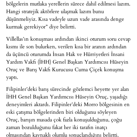
bölgelerin mutlaka yerellerin sürece dahil edilmesi lazım.
Hangi stratejik aktörlere ulaşmak lazım bunu
düşünmeliyiz. Kısa vadeyle uzun vade arasında denge
kurmak gerekiyor” diye belirtti.
Villellas’ın konuşması ardından ikinci oturum soru cevap
kısmı ile son bulurken, verilen kısa bir aranın ardından
da üçüncü oturumda İnsan Hak ve Hürriyetleri İnsani
Yardım Vakfı (İHH) Genel Başkan Yardımcısı Hüseyin
Oruç ve Barış Vakfı Kurucusu Cuma Çiçek konuşma
yaptı.
Filipinler’deki barış sürecinde gözlemci heyette yer alan
İHH Genel Başkan Yardımcısı Hüseyin Oruç, yaşadığı
deneyimleri aktardı. Filipinler’deki Morro bölgesinin en
eski çatışma bölgelerinden biri olduğunu söyleyen
Oruç, barışın masada çok fazla konuşulduğunu, çoğu
zaman bozulduğunu fakat her iki tarafın inatçı
olmasından kaynaklı olumlu sonuçlandığını belirtti.