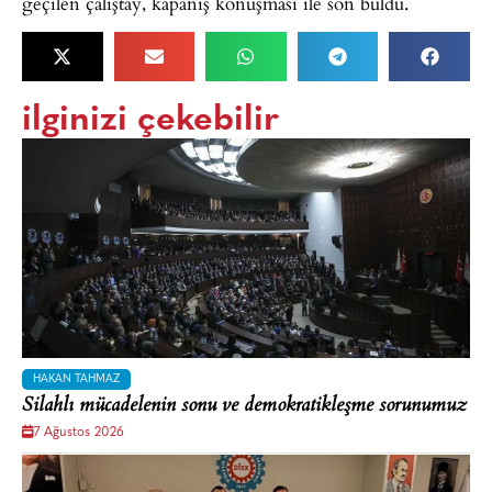
geçilen çalıştay, kapanış konuşması ile son buldu.
ilginizi çekebilir
HAKAN TAHMAZ
Silahlı mücadelenin sonu ve demokratikleşme sorunumuz
7 Ağustos 2026