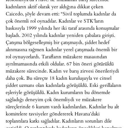
kadınların aktif olarak yer aldığına dikkat çeken
Caicedo, şöyle devam etti: “Sivil toplumda kadınlar da
çok önemli rol oynadılar. Kadınlar ve STK’ların
baskısıyla 1999 yılında her iki taraf arasında konuşmalar
başladı. 2002 yılında kadınlar yeniden çabalara girişti.
Çatışma bölgeselleşmiş bir çatışmaydı, şiddet hedef
alınmasına rağmen kadınlar yerel çatışmada önemli bir
rol oynuyorlardı. Tarafların müzakere masasından
ayrılmamasında etkili oldular. 67 bin öneri götürüldü
müzakere sürecinde. Kadın ve barış zirvesi önerileriydi
daha çok. Bu süreçte 18 kadın kuruluşuyla ve cinsel
şiddet uzmanı olan kadınlarla görüşüldü. Eski gerillaların
eşleriyle görüşüldü. Kadın kurumların bu dönemde
sağladığı deneyim çok önemliydi ve müzakere
süreçlerinde 6 kurum vardı kadınlardan. Kadınlar bu alt
komitelere tavsiyeler göndererek Havana’daki
toplantılara katkı sağladılar. Kadınların sorunları dile
getirildi. O toplantılarda kadınların öncelikleri konulmuş