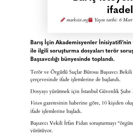
ifadel
marksist.org
Yayın tarihi:
6 Mart
Barış İçin Akademisyenler İnisiyatifi’ni
ile ilgili soruşturma dosyaları terör so
Başsavcılığı bünyesinde toplandı.
Terör ve Örgütlü Suçlar Bürosu Başsavcı Bekili 
çerçevesinde ifade işlemlerine de başlandı.
Dosyayı yürütmek için İstanbul Güvenlik Şube 
gazetesinin haberine göre, 10 kişiden oluşa
Vatan
ifade işlemlerine başladı.
Başsavcı Vekili İrfan Fidan soruşturmayı “örgü
yürütüyor.