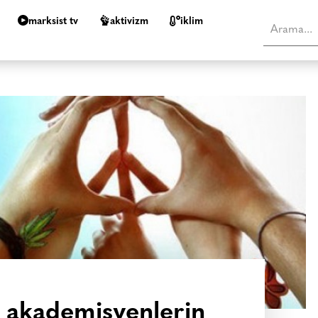
marksist tv
aktivizm
i̇klim
n akademisyenlerin