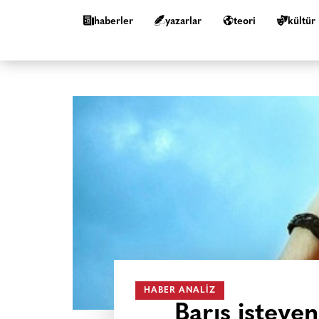
haberler
yazarlar
teori
kültür
HABER ANALIZ
Barış isteye