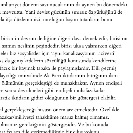
umhuriyet dönemi savunucularının da aynen bu dönemdeki
sı mevcuttu. Yani devlet gücünün sınırsız özgürlüğünü de
ıyla ifşa düzlemimizi, musluğun başını tutanların bunu
; birisinin devrim dediğine diğeri dava demektedir, birisi on
sımın neslinin peşindedir, birisi ulusa yalanırken diğeri
 biz sosyalistler için ‘aynı kanalizasyonun laciverti’
 aks da geniş kitlelerin sözcülüğü konusunda kendilerine
facık bir kaymak tabaka ile paylaşmışlardır. Dili geçmiş
aycılığı minvalinde Ak Parti iktidarının bittiğinin ilanı
in ölümünün gerçekleştiği de muhakkaktır. Aynen endişeli
 sonra devrilmeleri gibi, endişeli muhafazakarlar
tik iktidarın gidici olduğunun bir göstergesi olabilir.
asıl gerçekleşeceği hususu önem arz etmektedir. Özellikle
zakar/milliyetçi tahakküme maruz kalmış olmamız,
li olmamız gerektiğinin göstergesidir. Ve bu konuda
kat fazlaca dile getirmediğimiz bir çıkış yolunu