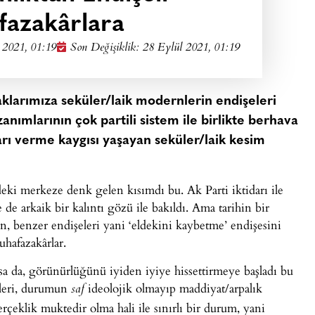
azakârlara
 2021, 01:19
Son Değişiklik: 28 Eylül 2021, 01:19
aklarımıza seküler/laik modernlerin endişeleri
nımlarının çok partili sistem ile birlikte berhava
yarı verme kaygısı yaşayan seküler/laik kesim
deki merkeze denk gelen kısımdı bu. Ak Parti iktidarı ile
e de arkaik bir kalıntı gözü ile bakıldı. Ama tarihin bir
n, benzer endişeleri yani ‘eldekini kaybetme’ endişesini
uhafazakârlar.
a da, görünürlüğünü iyiden iyiye hissettirmeye başladı bu
rleri, durumun
ideolojik olmayıp maddiyat/arpalık
saf
rçeklik muktedir olma hali ile sınırlı bir durum, yani