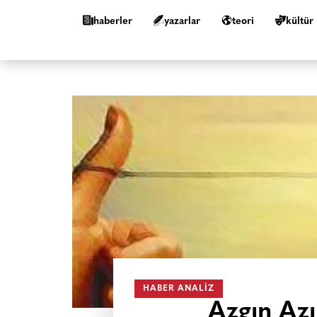
haberler
yazarlar
teori
kültür
HABER ANALIZ
Azgın Azı