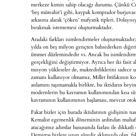
merkeze kimin sahip olacağı durumu. Çünkü C
‘beş müteahit’i gibi, kaypak komprador burjuva
arkasına alarak ‘çöken’ mafyatik tipleri. Dolayıs
bırakmak istememesi oluşturmaktadır.
Aradaki farkları isimlendirmeler oluşturmaktadır
yılda on beş milyon gençten bahsederken diğeri a
ümmet düzlemindedir vs. Ancak bu isimlendirmeler
gerçekliğini değiştirmiyor. Ayrıca her iki fasit
misyon yükleseler de, muktedirliklerini sadece u
zamanı kullanıyor olmamız, Millet İttifakının kol
anlamını taşımamakla birlikte, bu iktidarın bey
modernlerin bu kavramın kullanımından kısa süre
kavramının kullanımının başlaması, mevcut otokra
Fakat bizler için burada iktidarının gidişinin n
Kemalist egemenlik döneminin ardından muhafa
atacağımız adımlar hususunda fazlası ile dikkat
Demirtaş bizlere uzun süredir aklımızda olan, fa