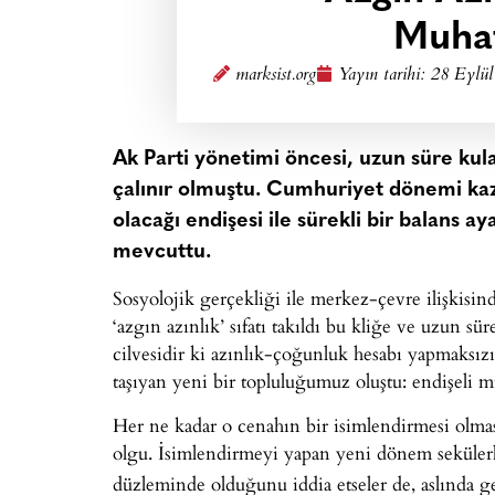
Muhaf
marksist.org
Yayın tarihi:
28 Eylül
Ak Parti yönetimi öncesi, uzun süre kul
çalınır olmuştu. Cumhuriyet dönemi kaza
olacağı endişesi ile sürekli bir balans a
mevcuttu.
Sosyolojik gerçekliği ile merkez-çevre ilişkisin
‘azgın azınlık’ sıfatı takıldı bu kliğe ve uzun sür
cilvesidir ki azınlık-çoğunluk hesabı yapmaksızı
taşıyan yeni bir topluluğumuz oluştu: endişeli m
Her ne kadar o cenahın bir isimlendirmesi olmas
olgu. İsimlendirmeyi yapan yeni dönem seküle
düzleminde olduğunu iddia etseler de, aslında ge