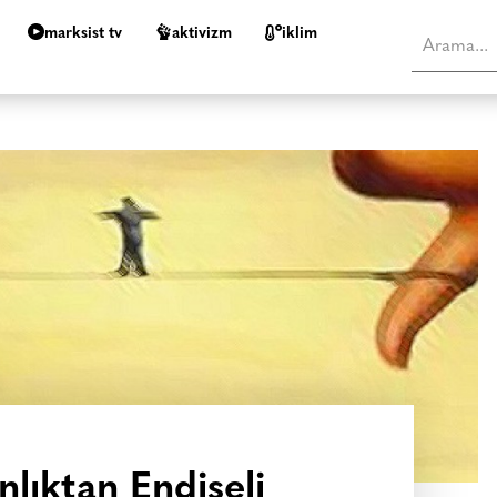
marksist tv
aktivizm
i̇klim
nlıktan Endişeli