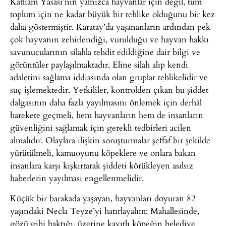
Katliam Yasası’nın yalnızca hayvanlar için değil, tüm
toplum için ne kadar büyük bir tehlike olduğunu bir kez
daha göstermiştir. Karatay’da yaşananların ardından pek
çok hayvanın zehirlendiği, vurulduğu ve hayvan hakkı
savunucularının silahla tehdit edildiğine dair bilgi ve
görüntüler paylaşılmaktadır. Eline silah alıp kendi
adaletini sağlama iddiasında olan gruplar tehlikelidir ve
suç işlemektedir. Yetkililer, kontrolden çıkan bu şiddet
dalgasının daha fazla yayılmasını önlemek için derhâl
harekete geçmeli, hem hayvanların hem de insanların
güvenliğini sağlamak için gerekli tedbirleri acilen
almalıdır. Olaylara ilişkin soruşturmalar şeffaf bir şekilde
yürütülmeli, kamuoyunu köpeklere ve onlara bakan
insanlara karşı kışkırtarak şiddeti körükleyen asılsız
haberlerin yayılması engellenmelidir.
Küçük bir barakada yaşayan, hayvanları doyuran 82
yaşındaki Necla Teyze’yi hatırlayalım: Mahallesinde,
gözü gibi baktığı, üzerine kayıtlı köpeğin belediye