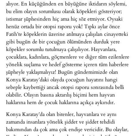
alıyor. En küçüğünden en büyüğüne iktidarın söylemi,
bu elim olayın sorumlusu olarak köpekleri gösteriyor;
istismar şüphesinden hiç ama hiç söz etmiyor. Oysaki
henüz ortada bir otopsi raporu yok! Tıpkı aylar önce
Fatih’te köpeklerin üzerine atılmaya çalışılan cinayetteki
gibi bugün de bir çocuğun ölümünden durduk yere
köpekler sorumlu tutulmaya çalışılıyor. Hayvanlara,
çocuklara, kadınlara, göçmenlere ve diğer tüm ezilenlere
yönelik suçlama ve hedef gösterme içeren tüm haberlere
şüpheyle yaklaşmalıyız! Bugün gündemimizde olan
Konya Karatay’daki olayda çocuğun hayatını hangi
sebeple kaybettiği ancak otopsi raporu sonrasında belli
olabilir. Olayın basına aktarılış biçimi hem hayvan
haklarına hem de çocuk haklarına açıkça aykırıdır.
Konya Karatay’da olan bitenler, hayvanlara ve aynı
zamanda insanlara yönelik şiddet ve şiddet tehdidi
bakımından da çok ama çok endişe vericidir. Bu olaylar,