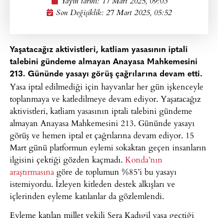
Yayın tarihi:
17 Mart 2025, 09:03
Son Değişiklik: 27 Mart 2025, 05:52
Yaşatacağız aktivistleri, katliam yasasının iptali
talebini gündeme almayan Anayasa Mahkemesini
213. Gününde yasayı görüş çağrılarına devam etti.
Yasa iptal edilmediği için hayvanlar her gün işkenceyle
toplanmaya ve katledilmeye devam ediyor. Yaşatacağız
aktivistleri, katliam yasasının iptali talebini gündeme
almayan Anayasa Mahkemesini 213. Gününde yasayı
görüş ve hemen iptal et çağrılarına devam ediyor. 15
Mart günü platformun eylemi sokaktan geçen insanların
ilgisini çektiği gözden kaçmadı.
Konda’nın
araştırmasına
göre de toplumun %85’i bu yasayı
istemiyordu. İzleyen kitleden destek alkışları ve
içlerinden eyleme katılanlar da gözlemlendi.
Eyleme katılan millet vekili Sera Kadıgil yasa geçtiği