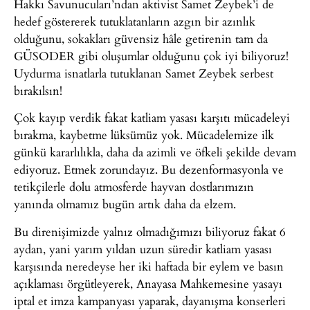
Hakkı Savunucuları’ndan aktivist Samet Zeybek’i de
hedef göstererek tutuklatanların azgın bir azınlık
olduğunu, sokakları güvensiz hâle getirenin tam da
GÜSODER gibi oluşumlar olduğunu çok iyi biliyoruz!
Uydurma isnatlarla tutuklanan Samet Zeybek serbest
bırakılsın!
Çok kayıp verdik fakat katliam yasası karşıtı mücadeleyi
bırakma, kaybetme lüksümüz yok. Mücadelemize ilk
günkü kararlılıkla, daha da azimli ve öfkeli şekilde devam
ediyoruz. Etmek zorundayız. Bu dezenformasyonla ve
tetikçilerle dolu atmosferde hayvan dostlarımızın
yanında olmamız bugün artık daha da elzem.
Bu direnişimizde yalnız olmadığımızı biliyoruz fakat 6
aydan, yani yarım yıldan uzun süredir katliam yasası
karşısında neredeyse her iki haftada bir eylem ve basın
açıklaması örgütleyerek, Anayasa Mahkemesine yasayı
iptal et imza kampanyası yaparak, dayanışma konserleri