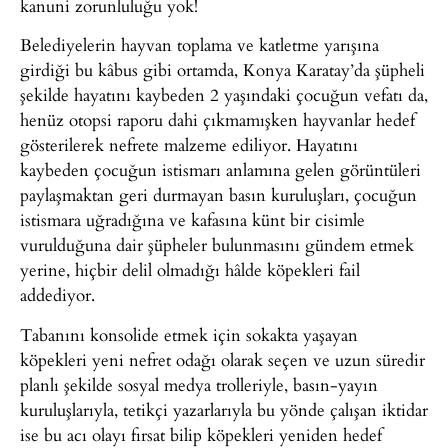
kanuni zorunluluğu yok!
Belediyelerin hayvan toplama ve katletme yarışına
girdiği bu kâbus gibi ortamda, Konya Karatay’da şüpheli
şekilde hayatını kaybeden 2 yaşındaki çocuğun vefatı da,
henüz otopsi raporu dahi çıkmamışken hayvanlar hedef
gösterilerek nefrete malzeme ediliyor. Hayatını
kaybeden çocuğun istismarı anlamına gelen görüntüleri
paylaşmaktan geri durmayan basın kuruluşları, çocuğun
istismara uğradığına ve kafasına künt bir cisimle
vurulduğuna dair şüpheler bulunmasını gündem etmek
yerine, hiçbir delil olmadığı hâlde köpekleri fail
addediyor.
Tabanını konsolide etmek için sokakta yaşayan
köpekleri yeni nefret odağı olarak seçen ve uzun süredir
planlı şekilde sosyal medya trolleriyle, basın-yayın
kuruluşlarıyla, tetikçi yazarlarıyla bu yönde çalışan iktidar
ise bu acı olayı fırsat bilip köpekleri yeniden hedef