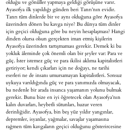
olduğu ve gönüller yapmaya geldiği görüşüne varır.
Ayasofya ilk yapıldığı günden beri Tanrı’nın evidir.
Tanrı tüm dinlerde bir ve aynı olduğuna göre Ayasofya
üzerinden dönen bu kavga niye? Bu dünya tüm dinler
için geçici olduğuna göre bu neyin hesaplaşması? Hangi
dinden olursa olsun gerçekten iman etmiş kişilerin
Ayasofya üzerinden tartışmaması gerekir. Demek ki bu
yokluk âleminde çok önemli olan bir şeyler var: Para ve
güç. İster istemez güç ve para ikilisi aklıma kapitalistleri
getiriyor; kendi çıkarları için ne doğayı, ne tarihi
eserleri ne de insanı umursamayan kapitalistleri. Sonsuz
uykuya varıldığında güç ve para yanımızda olmayacak,
bu nedenle bir arada insanca yaşamanın yolunu bulmak
gerekir. Bunu bize en iyi öğretecek olan Ayasofya’nın
kalın duvarları, heybetli sütunları, huzur veren
derinliğidir. Ayasofya, bin beş yüz yıldır yangınlar,
depremler, isyanlar, yağmalar, savaşlar yaşamasına
rağmen tüm kavgaların geçici olduğunu gösterircesine