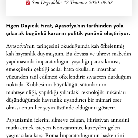
Son Değişiklik: 12 Temmuz 2020, 09:58
Figen Dayıcık Fırat, Ayasofya’nın tarihinden yola
çıkarak bugünkü kararın politik yönünü eleştiriyor.
Ayasofya’nın tarihçesini okuduğumda kah öfkelenmiş
kah hayranlık duymuştum. Bu devasa ve uhrevi mabedin
yapılmasında imparatorluğun yaşadığı para sıkıntısı,
emekçilerin çektiği acılar hatta okulların masraflar
yüzünden tatil edilmesi öfkelendirir siyaseten durduğum
noktada. Kubbesinin büyüklüğü, sütunlarının
muhteşemliği, yapıldığı yıllardaki teknolojik imkânları
düşündüğümde hayranlık uyandırıcı bir mimari eser
olması onun her şeyin üstünde olduğunu gösterir.
Paganizmin izlerini silmeye çalışan, Hıristiyan annesini
mutlu etmek isteyen Konstantinus, kuzeyden gelen
yağmacılara karşı Roma İmparatorluğunun başkentini