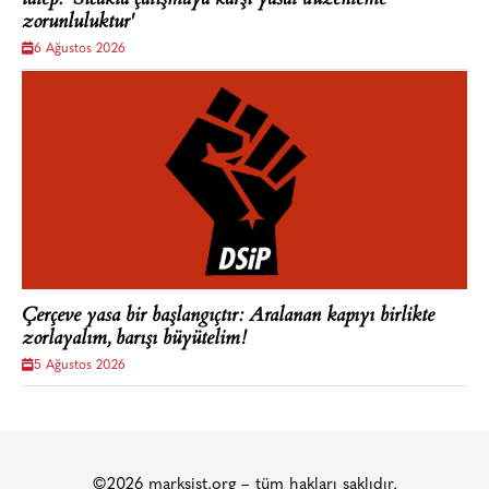
zorunluluktur'
6 Ağustos 2026
Çerçeve yasa bir başlangıçtır: Aralanan kapıyı birlikte
zorlayalım, barışı büyütelim!
5 Ağustos 2026
©2026 marksist.org – tüm hakları saklıdır.