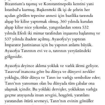
Bizantium’a taşımış ve Konstantinepolis kentini yani
İstanbul’u kurmuş. Başkentteki ilk işi de şehrin her
açıdan görülen tepesine annesi için bazilika tarzında
ahşap bir kilise yaptırmak olmuş. 360 yılında kurulan
ahşap kilise nice yıkımlar, yangınlardan sonra 532
yılında Efesli iki mimar tarafından inşaasına başlanmış ve
537 yılında ibadete açılmış. Ayasofya’yı yaptıran
İmparator Justinianus için bu yapının anlamı büyük.
Ayasofya Tanrının evi ve o, tanrının yeryüzündeki
gölgesidir.
Ayasofya deyince aklıma yokluk ve varlık âlemi geliyor.
Tasavvuf inancına göre bu dünya ve dünyevi zevkler
yokluğu, öbür dünya ve Tanrı ise varlığı sembolize eder;
Tanrı’nın yansıması olan bu dünyada tüm çabalar ona
ulaşmak içindir. Bu yoldaki dervişler, yokluktan varlığa
geçme arayışında insan sevgisi, hoşgörü, yaratılanı
yaratandan ötürü sevmeyi, Tanrı’nın evinin gönüller