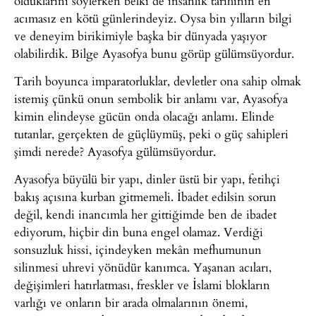
olduklarını söylerken belki de insanlık tarihinin en
acımasız en kötü günlerindeyiz. Oysa bin yılların bilgi
ve deneyim birikimiyle başka bir dünyada yaşıyor
olabilirdik. Bilge Ayasofya bunu görüp gülümsüyordur.
Tarih boyunca imparatorluklar, devletler ona sahip olmak
istemiş çünkü onun sembolik bir anlamı var, Ayasofya
kimin elindeyse gücün onda olacağı anlamı. Elinde
tutanlar, gerçekten de güçlüymüş, peki o güç sahipleri
şimdi nerede? Ayasofya gülümsüyordur.
Ayasofya büyülü bir yapı, dinler üstü bir yapı, fetihçi
bakış açısına kurban gitmemeli. İbadet edilsin sorun
değil, kendi inancımla her gittiğimde ben de ibadet
ediyorum, hiçbir din buna engel olamaz. Verdiği
sonsuzluk hissi, içindeyken mekân mefhumunun
silinmesi uhrevi yönüdür kanımca. Yaşanan acıları,
değişimleri hatırlatması, freskler ve İslami blokların
varlığı ve onların bir arada olmalarının önemi,