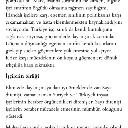
politikası bu. Marx, İrlanda sorununu ele alırken, İngiliz
işçi sınıfının örgütlü olmasına rağmen zayıflığını,
İrlandalı işçilere karşı egemen sınıfının politikasına karşı
çıkamamaktan ve hatta eklemlenmekten kaynaklandığını
söylüyordu. Türkiye işçi sınıfı da kendi kurtuluşunu
sağlamak istiyorsa, göçmenlerle dayanışmak zorunda.
Göçmen düşmanlığı egemen sınıfın kendi kusurlarını
gizleyip suçları göçmenlere yüklemesine yol açıyor.
Krize karşı mücadelenin ön koşulu göçmenlere dönük
ırkçılığa karşı çıkmaktır.
İşçilerin birliği
Elimizde dayanışmaya dair iyi örnekler de var. Saya
direnişi, zaman zaman Suriyeli ve Türkiyeli inşaat
işçilerinin beraber örgütledikleri direnişler. Saya direnişi
işçilerin beraber mücadele etmesinin mümkün olduğunu
gösterdi.
Mültecileri zavallı, yoksul yardıma muhtaç insanlar olarak