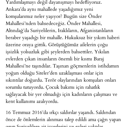
Yardımlaşmayı değil dayanışmayı hedefliyoruz.
Ankara’da aynı mahallede yaşadığımız yeni
komşularımız neler yaşıyor? Bugün size Önder
Mahallesi’nden bahsedeceğiz. Önder Mahallesi,
Altındağ’da Suriyelilerin, Iraklıların, Afganistanlıların
beraber yaşadığı bir mahalle. Hukuksuz bir yıkım haberi
üzerine oraya gittik. Görüştüğümüz ailelerin çoğu
işsizlik yolsuzluk gibi şeylerden bahsettiler. Yıkılan
evlerden çıkan insanların önemli bir kısmı Baraj
Mahallesi’ne taşındılar. Taşınan göçmenlerin istihdamın
yoğun olduğu Siteler’den uzaklaşması onlar için
sıkıntılar doğurdu. Terör olaylarından komşuları onları
sorumlu tutuyordu. Çocuk bakımı için rahatlık
sağlayacak bir yer olmadığı için kadınların çalışması ve
kent kullanımı azalıyordu.
16 Temmuz 2016’da ırkçı saldırılar yaşandı. Saldırıdan
önce de önlemlerin alınması talep edildi ama çağrı yapan
grup Suriyelilere ait işyerlerini ve evleri yaktılar,