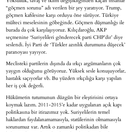
Yoksulluk, savaş ve iklim değişikliğinden kaçan insanlar
“göçmen sorunu” adı verilen bir şey yaratıyor. Trump,
göçmen kafilesine karşı orduyu öne sürüyor. Türkiye
mülteci meselesinin göbeğinde. Göçmen düşmanlığı ile
burada da çok karşılaşıyoruz. Kılıçdaroğlu, AKP
seçmenine ‘Suriyelileri gönderecek parti CHP’dir’ diye
seslendi. İyi Parti de ‘Türkler azınlık durumuna düşecek’
paranoyası yayıyor.
Meclisteki partilerin dışında da ırkçı argümanların çok
yaygın olduğunu görüyoruz. Yüksek sesle konuşuyorlar,
hastalık saçıyorlar vb. Bu yüzden ırkçılığa karşı yapılan
her iş çok değerli.
Hükümetin tutumunun düzgün bir eleştirisini ortaya
koymak lazım. 2011-2015’e kadar uygulanan açık kapı
politikasına bir itirazımız yok. Suriyelilerin temel
haklardan faydalanamamasıyla, statülerinin olmamasıyla
sorunumuz var. Artık o zamanki politikadan bile