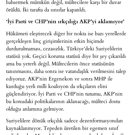
bahsetmek mümkün değil, mültecilere karşı bir duvar
örüldü. İki tarafta da sınırlar kapatıldı.
‘İyi Parti ve CHP’nin ırkçılığı AKP’yi aklamıyor’
Hükümeti eleştirecek diğer bir nokta ise bazı yerellerde
gerçekleşen linç girişimlerinin etkin biçimde
durdurulmaması, cezasızlık. Türkiye’deki Suriyelilerin
statüsü yok. Geçici koruma statüsü diye bir şey çıkarıldı
ama bu yeterli değil. Mültecilerin önce statüsünün
tanınmasını, daha sonra ise vatandaşlık verilmesini talep
ediyoruz. AKP’nin Ergenekon ve sonra MHP ile
kurduğu yerli milli koalisyon da ırkçıların elini
güçlendiriyor. İyi Parti ve CHP’nin tutumu, AKP’nin
bu konudaki politikalarının aklanacağı, mülteci dostu
olduğu anlamına gelmiyor.
Suriyelilere dönük ırkçılık sadece dezenformasyondan
kaynaklanmıyor. Tepeden üretilen bir egemen sınıf