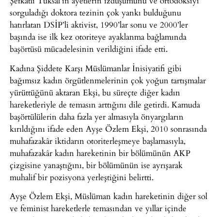
Şefkatli Tuksal’ın ayetlerin izdüşümünü ve ortodoksiyi
sorguladığı doktora tezinin çok yankı bulduğunu
hatırlatan DSİP’li aktivist, 1990’lar sonu ve 2000’ler
başında ise ilk kez otoriteye ayaklanma bağlamında
başörtüsü mücadelesinin verildiğini ifade etti.
Kadına Şiddete Karşı Müslümanlar İnisiyatifi gibi
bağımsız kadın örgütlenmelerinin çok yoğun tartışmalar
yürüttüğünü aktaran Ekşi, bu süreçte diğer kadın
hareketleriyle de temasın arttığını dile getirdi. Kamuda
başörtülülerin daha fazla yer almasıyla önyargıların
kırıldığını ifade eden Ayşe Özlem Ekşi, 2010 sonrasında
muhafazakâr iktidarın otoriterleşmeye başlamasıyla,
muhafazakâr kadın hareketinin bir bölümünün AKP
çizgisine yanaştığını, bir bölümünün ise ayrışarak
muhalif bir pozisyona yerleştiğini belirtti.
Ayşe Özlem Ekşi, Müslüman kadın hareketinin diğer sol
ve feminist hareketlerle temasından ve yıllar içinde