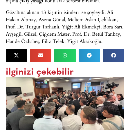
dışına çıkış yasağı konularak serbest bırakıldı.
Gözaltına alınan 13 kişinin isimleri ise şöyleydi: Ali
Hakan Altınay, Asena Günal, Meltem Aslan Çelikkan,
Prof. Dr. Turgut Tarhanlı, Yiğit Ali Ekmekçi, Bora Sarı,
Ayşegül Güzel, Çiğdem Mater, Prof. Dr. Betül Tanbay,
Hande Özhabeş, Filiz Telek, Yiğit Aksakoğlu.
ilginizi çekebilir