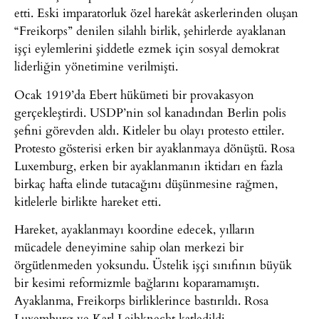
etti. Eski imparatorluk özel harekât askerlerinden oluşan
“Freikorps” denilen silahlı birlik, şehirlerde ayaklanan
işçi eylemlerini şiddetle ezmek için sosyal demokrat
liderliğin yönetimine verilmişti.
Ocak 1919’da Ebert hükümeti bir provakasyon
gerçekleştirdi. USDP’nin sol kanadından Berlin polis
şefini görevden aldı. Kitleler bu olayı protesto ettiler.
Protesto gösterisi erken bir ayaklanmaya dönüştü. Rosa
Luxemburg, erken bir ayaklanmanın iktidarı en fazla
birkaç hafta elinde tutacağını düşünmesine rağmen,
kitlelerle birlikte hareket etti.
Hareket, ayaklanmayı koordine edecek, yılların
mücadele deneyimine sahip olan merkezi bir
örgütlenmeden yoksundu. Üstelik işçi sınıfının büyük
bir kesimi reformizmle bağlarını koparamamıştı.
Ayaklanma, Freikorps birliklerince bastırıldı. Rosa
Luxemburg ve Karl Leibknecht katledildi.