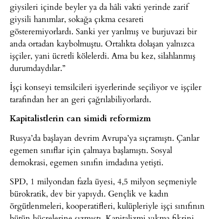
giysileri içinde beyler ya da hâli vakti yerinde zarif
giysili hanımlar, sokağa çıkma cesareti
gösteremiyorlardı. Sanki yer yarılmış ve burjuvazi bir
anda ortadan kaybolmuştu. Ortalıkta dolaşan yalnızca
işçiler, yani ücretli kölelerdi. Ama bu kez, silahlanmış
durumdaydılar.”
İşçi konseyi temsilcileri işyerlerinde seçiliyor ve işçiler
tarafından her an geri çağrılabiliyorlardı.
Kapitalistlerin can simidi reformizm
Rusya’da başlayan devrim Avrupa’ya sıçramıştı. Çanlar
egemen sınıflar için çalmaya başlamıştı. Sosyal
demokrasi, egemen sınıfın imdadına yetişti.
SPD, 1 milyondan fazla üyesi, 4,5 milyon seçmeniyle
bürokratik, dev bir yapıydı. Gençlik ve kadın
örgütlenmeleri, kooperatifleri, kulüpleriyle işçi sınıfının
bütün hücrelerine sızmıştı. Kapitalizmi yıkma fikrini