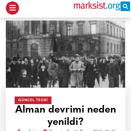
GÜNCEL TEORI
Alman devrimi neden
yenildi?