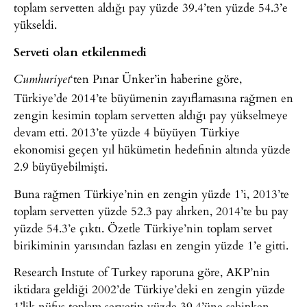
toplam servetten aldığı pay yüzde 39.4’ten yüzde 54.3’e
yükseldi.
Serveti olan etkilenmedi
‘ten Pınar Ünker’in haberine göre,
Cumhuriyet
Türkiye’de 2014’te büyümenin zayıflamasına rağmen en
zengin kesimin toplam servetten aldığı pay yükselmeye
devam etti. 2013’te yüzde 4 büyüyen Türkiye
ekonomisi geçen yıl hükümetin hedefinin altında yüzde
2.9 büyüyebilmişti.
Buna rağmen Türkiye’nin en zengin yüzde 1’i, 2013’te
toplam servetten yüzde 52.3 pay alırken, 2014’te bu pay
yüzde 54.3’e çıktı. Özetle Türkiye’nin toplam servet
birikiminin yarısından fazlası en zengin yüzde 1’e gitti.
Research Instute of Turkey raporuna göre, AKP’nin
iktidara geldiği 2002’de Türkiye’deki en zengin yüzde
1’lik nüfus toplam servetin yüzde 39.4’üne sahipken