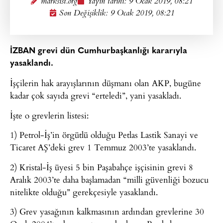
marksist.org
Yayın tarihi:
9 Ocak 2019, 08:21
Son Değişiklik: 9 Ocak 2019, 08:21
İZBAN grevi dün Cumhurbaşkanlığı kararıyla
yasaklandı.
İşçilerin hak arayışlarının düşmanı olan AKP, bugüne
kadar çok sayıda grevi “erteledi”, yani yasakladı.
İşte o grevlerin listesi:
1) Petrol-İş’in örgütlü olduğu Petlas Lastik Sanayi ve
Ticaret AŞ’deki grev 1 Temmuz 2003’te yasaklandı.
2) Kristal-İş üyesi 5 bin Paşabahçe işçisinin grevi 8
Aralık 2003’te daha başlamadan “milli güvenliği bozucu
nitelikte olduğu” gerekçesiyle yasaklandı.
3) Grev yasağının kalkmasının ardından grevlerine 30