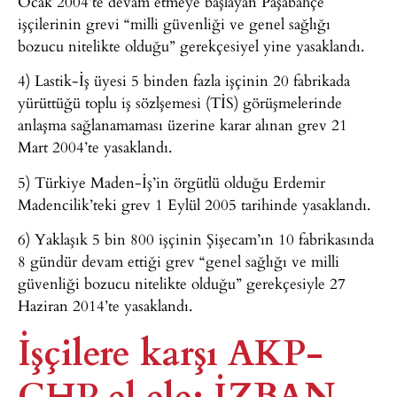
Ocak 2004’te devam etmeye başlayan Paşabahçe
işçilerinin grevi “milli güvenliği ve genel sağlığı
bozucu nitelikte olduğu” gerekçesiyel yine yasaklandı.
4) Lastik-İş üyesi 5 binden fazla işçinin 20 fabrikada
yürüttüğü toplu iş sözlşemesi (TİS) görüşmelerinde
anlaşma sağlanamaması üzerine karar alınan grev 21
Mart 2004’te yasaklandı.
5) Türkiye Maden-İş’in örgütlü olduğu Erdemir
Madencilik’teki grev 1 Eylül 2005 tarihinde yasaklandı.
6) Yaklaşık 5 bin 800 işçinin Şişecam’ın 10 fabrikasında
8 gündür devam ettiği grev “genel sağlığı ve milli
güvenliği bozucu nitelikte olduğu” gerekçesiyle 27
Haziran 2014’te yasaklandı.
İşçilere karşı AKP-
CHP el ele: İZBAN