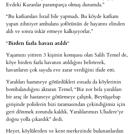
Evdeki Kuranlar paramparça olmuş durumda.”
“Bu katliamları İsrail bile yapmadı. Bu köyde katliam
yapan zihniyet ambulans şoförünün de hayatını elinden
aldı ve sonra inkâr etmeye kalkışıyorlar.”
“
Birden fazla havan atıldı
“
Yaşamını yitiren 3 kişinin komşusu olan Salih Temel de,
köye birden fazla havanın atıldığını belirterek,
havanların çok sayıda eve zarar verdiğini ifade etti.
Yaralıları hastaneye götürdükleri esnada da köylerinin
bombalandığını aktaran Temel, “Biz zor bela yaralıları
bir araç ile hastaneye götürmeye çalıştık. Beytüşşebap
girişinde polislerin bizi taramasından çekindiğimiz için
geri dönmek zorunda kaldık. Yaralılarımızı Uludere’ye
doğru yolla çıkardık” dedi.
Heyet, köylülerden ve kent merkezinde bulunanlardan