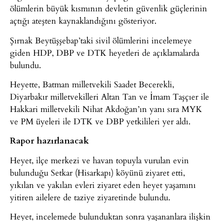
ölümlerin büyük kısmının devletin güvenlik güçlerinin
açtığı ateşten kaynaklandığını gösteriyor.
Şırnak Beytüşşebap’taki sivil ölümlerini incelemeye
giden HDP, DBP ve DTK heyetleri de açıklamalarda
bulundu.
Heyette, Batman milletvekili Saadet Becerekli,
Diyarbakır milletvekilleri Altan Tan ve İmam Taşçıer ile
Hakkari milletvekili Nihat Akdoğan’ın yanı sıra MYK
ve PM üyeleri ile DTK ve DBP yetkilileri yer aldı.
Rapor hazırlanacak
Heyet, ilçe merkezi ve havan topuyla vurulan evin
bulunduğu Setkar (Hisarkapı) köyünü ziyaret etti,
yıkılan ve yakılan evleri ziyaret eden heyet yaşamını
yitiren ailelere de taziye ziyaretinde bulundu.
Heyet, incelemede bulunduktan sonra yaşananlara ilişkin