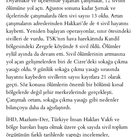
Diyarbakır ve ilçelerinde yaşanan çatışmalar, 12 sivilin
ölümüne yol açtı. Ağustos sonuna kadar Şırnak ve
ilçelerinde çatışmalarda ölen sivi sayısı 13 oldu. Artan
çatışmaların adreslerinden Hakkari’de de 4 sivil hayatını
kaybetti. Yeniden başlayan operasyonlar, sınır ötesindeki
sivilleri de vurdu. TSK’nın hava harekâtında Kandil
bölgesindeki Zergele köyünde 8 sivil öldü. Ölümler
eylül ayında da devam etti. Sivil ölümlerinin artmasına
yol açan gelişmelerden biri de Cizre’deki sokağa çıkma
yasağı oldu. 9 günlük sokağa çıkma yasağı sırasında
hayatını kaybeden sivillerin sayısı kayıtlara 21 olarak
geçti. Söz konusu ölümlerin önemli bir bölümü kırsal
bölgelerde değil şehir merkezlerinde gerçekleşti.
Çatışmalı ortam, sokağa çıkma yasağı gibi nedenler
bilançoyu daha da ağırlaştırdı.
İHD, Mazlum-Der, Türkiye İnsan Hakları Vakfı ve
bölge baroları başta olmak üzere çok sayıda sivil toplum
örgütünün farklı tarihlerde yaptığı incelemeler,