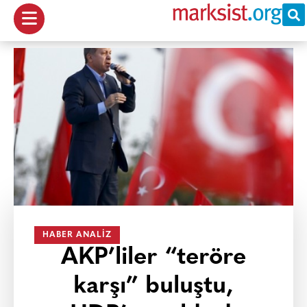
HABER ANALIZ
AKP’liler “teröre
karşı” buluştu,