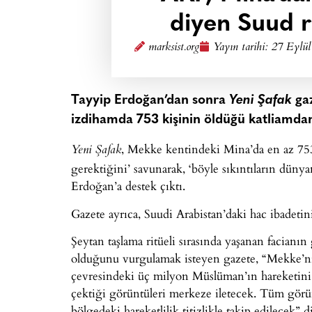
diyen Suud r
marksist.org
Yayın tarihi:
27 Eylül
Tayyip Erdoğan’dan sonra
Yeni Şafak
gaz
izdihamda 753 kişinin öldüğü katliamdan
, Mekke kentindeki Mina’da en az 753
Yeni Şafak
gerektiğini’ savunarak, ‘böyle sıkıntıların dü
Erdoğan’a destek çıktı.
Gazete ayrıca, Suudi Arabistan’daki hac ibadetin
Şeytan taşlama ritüeli sırasında yaşanan facianı
olduğunu vurgulamak isteyen gazete, “Mekke’n
çevresindeki üç milyon Müslüman’ın hareketini 2
çektiği görüntüleri merkeze iletecek. Tüm görünt
bölgedeki hareketlilik titizlikle takip edilecek” d