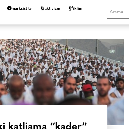
marksist tv
aktivizm
i̇klim
ki katliama “kader”