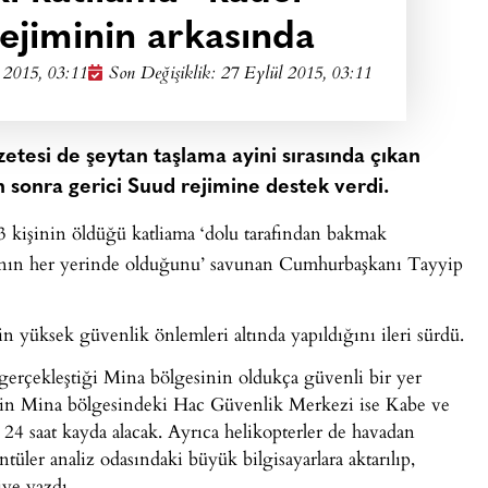
ejiminin arkasında
 2015, 03:11
Son Değişiklik: 27 Eylül 2015, 03:11
etesi de şeytan taşlama ayini sırasında çıkan
 sonra gerici Suud rejimine destek verdi.
 kişinin öldüğü katliama ‘dolu tarafından bakmak
nyanın her yerinde olduğunu’ savunan Cumhurbaşkanı Tayyip
in yüksek güvenlik önlemleri altında yapıldığını ileri sürdü.
n gerçekleştiği Mina bölgesinin oldukça güvenli bir yer
in Mina bölgesindeki Hac Güvenlik Merkezi ise Kabe ve
4 saat kayda alacak. Ayrıca helikopterler de havadan
üler analiz odasındaki büyük bilgisayarlara aktarılıp,
iye yazdı.