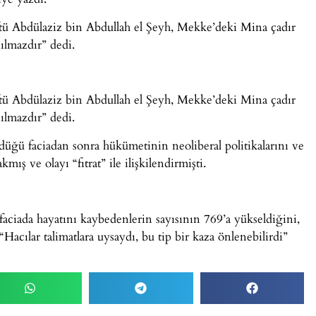
tü Abdülaziz bin Abdullah el Şeyh, Mekke’deki Mina çadır
ılmazdır” dedi.
tü Abdülaziz bin Abdullah el Şeyh, Mekke’deki Mina çadır
ılmazdır” dedi.
ğü faciadan sonra hükümetinin neoliberal politikalarını ve
ış ve olayı “fıtrat” ile ilişkilendirmişti.
faciada hayatını kaybedenlerin sayısının 769’a yükseldiğini,
Hacılar talimatlara uysaydı, bu tip bir kaza önlenebilirdi”