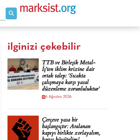
ilginizi çekebilir
TTB ve Birleşik Metal-
İş'ten iklim krizine dair
ortak talep: 'Sıcakta
çalışmaya karşı yasal
düzenleme zorunluluktur'
6 Ağustos 2026
Çerçeve yasa bir
başlangıçtır: Aralanan
kapıyı birlikte zorlayalım,