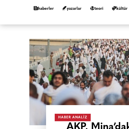
haberler
yazarlar
teori
kültür
HABER ANALIZ
AKP, Mina’da