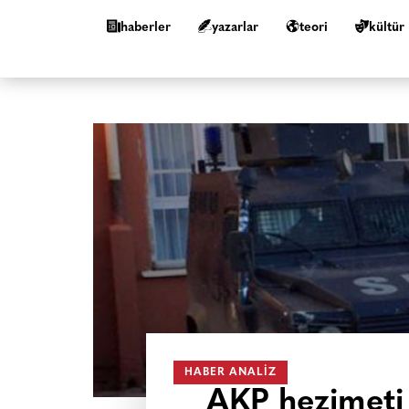
haberler
yazarlar
teori
kültür
HABER ANALIZ
AKP hezimeti 