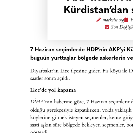
Kürdistan’dan
marksist.org
Y
Son Değişik
7 Haziran seçimlerde HDP’nin AKP’yi Kür
buguün yurttaşlar bölgede askerlerin ve 
Diyarbakır’ın Lice ilçesine giden Fis köyü ile D
saatler sonra açıldı.
Lice’de yol kapama
‘nın haberine göre, 7 Haziran seçimleri
DİHA
olduğu gerekçesiyle kapatılırken, yolda yaklaşık
köylerine gitmek isteyen seçmenler, kente giriş
saati aşkın süre bölgede bekleyen seçmenler, bo
gösterdi.