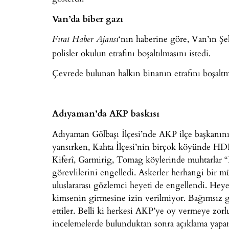
Van’da biber gazı
‘nın haberine göre, Van’ın Şe
Fırat Haber Ajansı
polisler okulun etrafını boşaltılmasını istedi.
Çevrede bulunan halkın binanın etrafını boşaltma
Adıyaman’da AKP baskısı
Adıyaman Gölbaşı İlçesi’nde AKP ilçe başkanının 
yansırken, Kahta İlçesi’nin birçok köyünde HDP
Kiferî, Garmirig, Tomag köylerinde muhtarlar 
görevlilerini engelledi. Askerler herhangi bir 
uluslararası gözlemci heyeti de engellendi. He
kimsenin girmesine izin verilmiyor. Bağımsız 
ettiler. Belli ki herkesi AKP’ye oy vermeye zorl
incelemelerde bulunduktan sonra açıklama yapan