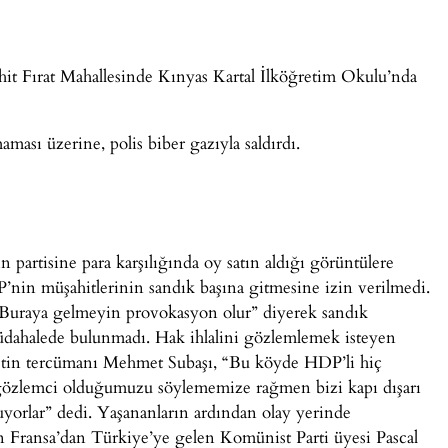
hit Fırat Mahallesinde Kınyas Kartal İlköğretim Okulu’nda
ması üzerine, polis biber gazıyla saldırdı.
partisine para karşılığında oy satın aldığı görüntülere
’nin müşahitlerinin sandık başına gitmesine izin verilmedi.
“Buraya gelmeyin provokasyon olur” diyerek sandık
müdahalede bulunmadı. Hak ihlalini gözlemlemek isteyen
yetin tercümanı Mehmet Subaşı, “Bu köyde HDP’li hiç
gözlemci olduğumuzu söylememize rağmen bizi kapı dışarı
uyorlar” dedi. Yaşananların ardından olay yerinde
 Fransa’dan Türkiye’ye gelen Komünist Parti üyesi Pascal