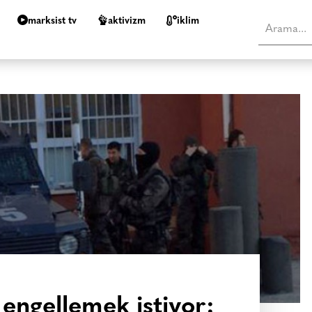
marksist tv
aktivizm
i̇klim
engellemek istiyor: