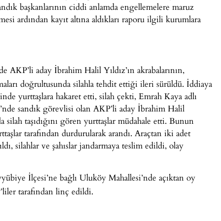
andık başkanlarının ciddi anlamda engellemelere maruz
esi ardından kayıt altına aldıkları raporu ilgili kurumlara
de AKP’li aday İbrahim Halil Yıldız’ın akrabalarının,
ları doğrultusunda silahla tehdit ettiği ileri sürüldü. İddiaya
de yurttaşlara hakaret etti, silah çekti, Emrah Kaya adlı
i’nde sandık görevlisi olan AKP’li aday İbrahim Halil
 silah taşıdığını gören yurttaşlar müdahale etti. Bunun
rttaşlar tarafından durdurularak arandı. Araçtan iki adet
dı, silahlar ve şahıslar jandarmaya teslim edildi, olay
yyübiye İlçesi’ne bağlı Uluköy Mahallesi’nde açıktan oy
ler tarafından linç edildi.