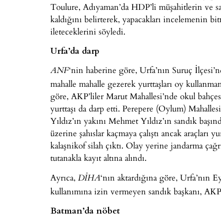
Toulure, Adıyaman’da HDP’li müşahitlerin ve s
kaldığını belirterek, yapacakları incelemenin bitm
ileteceklerini söyledi.
Urfa’da darp
‘nin haberine göre, Urfa’nın Suruç İlçesi’n
ANF
mahalle mahalle gezerek yurttaşları oy kullanmama
göre, AKP’liler Marut Mahallesi’nde okul bahçesin
yurttaşı da darp etti. Perepere (Oylum) Mahalles
Yıldız’ın yakını Mehmet Yıldız’ın sandık başında
üzerine şahıslar kaçmaya çalıştı ancak araçları yu
kalaşnikof silah çıktı. Olay yerine jandarma çağrıl
tutanakla kayıt altına alındı.
Ayrıca,
‘nın aktardığına göre, Urfa’nın E
DİHA
kullanımına izin vermeyen sandık başkanı, AKP’li
Batman’da nöbet