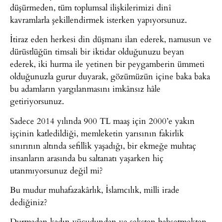
düşürmeden, tüm toplumsal ilişkilerimizi dinî
kavramlarla şekillendirmek isterken yapıyorsunuz.
İtiraz eden herkesi din düşmanı ilan ederek, namusun ve
dürüstlüğün timsali bir iktidar olduğunuzu beyan
ederek, iki hurma ile yetinen bir peygamberin ümmeti
olduğunuzla gurur duyarak, gözümüzün içine baka baka
bu adamların yargılanmasını imkânsız hâle
getiriyorsunuz.
Sadece 2014 yılında 900 TL maaş için 2000’e yakın
işçinin katledildiği, memleketin yarısının fakirlik
sınırının altında sefillik yaşadığı, bir ekmeğe muhtaç
insanların arasında bu saltanatı yaşarken hiç
utanmıyorsunuz değil mi?
Bu mudur muhafazakârlık, İslamcılık, milli irade
dediğiniz?
Durmadan kadın vücudundan ve seksten bahsetmekten