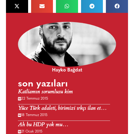
Hayko Bağdat
son yazıları
Katliamın sorumlusu kim
22 Temmuz 2015
Yüce Türk adaleti, birimizi ırkçı ilan et…
18 Temmuz 2015
Ah bu HDP yok mu…
21 Ocak 2015