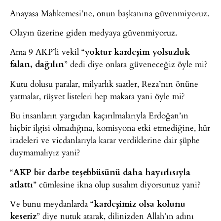
Anayasa Mahkemesi’ne, onun başkanına güvenmiyoruz.
Olayın üzerine giden medyaya güvenmiyoruz.
Ama 9 AKP’li vekil “
yoktur kardeşim yolsuzluk
falan, dağılın
” dedi diye onlara güveneceğiz öyle mi?
Kutu dolusu paralar, milyarlık saatler, Reza’nın önüne
yatmalar, rüşvet listeleri hep makara yani öyle mi?
Bu insanların yargıdan kaçırılmalarıyla Erdoğan’ın
hiçbir ilgisi olmadığına, komisyona etki etmediğine, hür
iradeleri ve vicdanlarıyla karar verdiklerine dair şüphe
duymamalıyız yani?
“
AKP bir darbe teşebbüsünü daha hayırlısıyla
atlattı
” cümlesine ikna olup susalım diyorsunuz yani?
Ve bunu meydanlarda “
kardeşimiz olsa kolunu
keseriz
” diye nutuk atarak, dilinizden Allah’ın adını