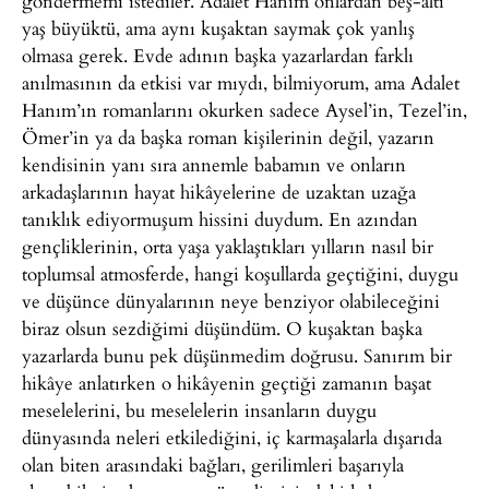
göndermemi istediler. Adalet Hanım onlardan beş-altı
yaş büyüktü, ama aynı kuşaktan saymak çok yanlış
olmasa gerek. Evde adının başka yazarlardan farklı
anılmasının da etkisi var mıydı, bilmiyorum, ama Adalet
Hanım’ın romanlarını okurken sadece Aysel’in, Tezel’in,
Ömer’in ya da başka roman kişilerinin değil, yazarın
kendisinin yanı sıra annemle babamın ve onların
arkadaşlarının hayat hikâyelerine de uzaktan uzağa
tanıklık ediyormuşum hissini duydum. En azından
gençliklerinin, orta yaşa yaklaştıkları yılların nasıl bir
toplumsal atmosferde, hangi koşullarda geçtiğini, duygu
ve düşünce dünyalarının neye benziyor olabileceğini
biraz olsun sezdiğimi düşündüm. O kuşaktan başka
yazarlarda bunu pek düşünmedim doğrusu. Sanırım bir
hikâye anlatırken o hikâyenin geçtiği zamanın başat
meselelerini, bu meselelerin insanların duygu
dünyasında neleri etkilediğini, iç karmaşalarla dışarıda
olan biten arasındaki bağları, gerilimleri başarıyla