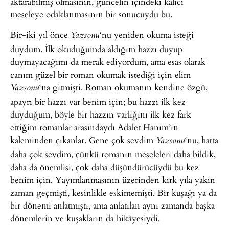
aktarabilmiş olmasının, güncelin içindeki kalıcı
meseleye odaklanmasının bir sonucuydu bu.
Bir-iki yıl önce
‘nu yeniden okuma isteği
Yazsonu
duydum. İlk okuduğumda aldığım hazzı duyup
duymayacağımı da merak ediyordum, ama esas olarak
canım güzel bir roman okumak istediği için elim
‘na gitmişti. Roman okumanın kendine özgü,
Yazsonu
apayrı bir hazzı var benim için; bu hazzı ilk kez
duyduğum, böyle bir hazzın varlığını ilk kez fark
ettiğim romanlar arasındaydı Adalet Hanım’ın
kaleminden çıkanlar. Gene çok sevdim
‘nu, hatta
Yazsonu
daha çok sevdim, çünkü romanın meseleleri daha bildik,
daha da önemlisi, çok daha düşündürücüydü bu kez
benim için. Yayımlanmasının üzerinden kırk yıla yakın
zaman geçmişti, kesinlikle eskimemişti. Bir kuşağı ya da
bir dönemi anlatmıştı, ama anlatılan aynı zamanda başka
dönemlerin ve kuşakların da hikâyesiydi.