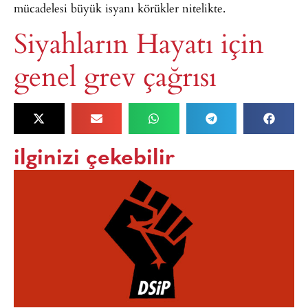
mücadelesi büyük isyanı körükler nitelikte.
Siyahların Hayatı için
genel grev çağrısı
ilginizi çekebilir