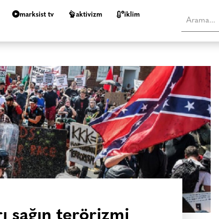
marksist tv
aktivizm
i̇klim
ı sağın terörizmi