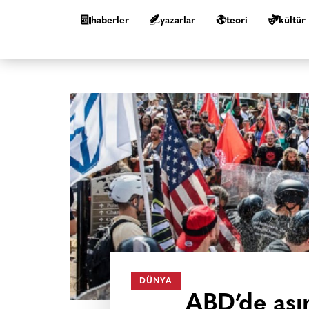
haberler
yazarlar
teori
kültür
DÜNYA
ABD’de aşır