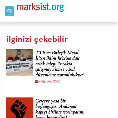
ilginizi çekebilir
TTB ve Birleşik Metal-
İş'ten iklim krizine dair
ortak talep: 'Sıcakta
çalışmaya karşı yasal
düzenleme zorunluluktur'
6 Ağustos 2026
Çerçeve yasa bir
başlangıçtır: Aralanan
kapıyı birlikte zorlayalım,