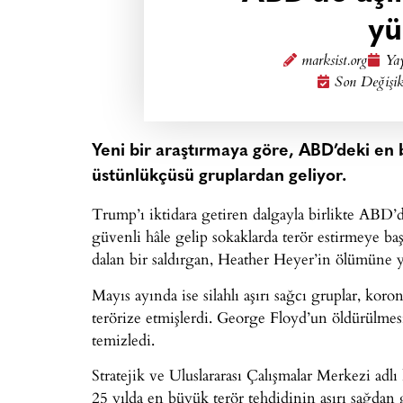
yü
marksist.org
Yay
Son Değişik
Yeni bir araştırmaya göre, ABD’deki en 
üstünlükçüsü gruplardan geliyor.
Trump’ı iktidara getiren dalgayla birlikte ABD’d
güvenli hâle gelip sokaklarda terör estirmeye başl
dalan bir saldırgan, Heather Heyer’in ölümüne y
Mayıs ayında ise silahlı aşırı sağcı gruplar, koro
terörize etmişlerdi. George Floyd’un öldürülmesi
temizledi.
Stratejik ve Uluslararası Çalışmalar Merkezi adl
25 yılda en büyük terör tehdidinin aşırı sağdan 