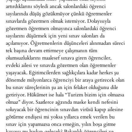
artırdıklarını söyledi ancak salonlardaki öğrenci
sayılarında düşüş gözükmüyor çünkü öğretmenler
sınavlarda gözetmen olmak istemiyor. Dolayısıyla
gözetmen öğretmen olmayınca salonlardaki öğrenci
sayılarını düşürmek için yeni sınav salonları da
açılamıyor. Öğretmenlerin düşünceleri alınmadan süreci
tek başına devam ettirmeye çalışmanın tüm
olumsuzluklarını maalesef sınava giren öğrenciler,
evdeki ailesi ve sınavda gözetmen olan öğretmenler
yaşayacak. Eğitimcilerden sağlıkçılara kadar herkes şu
dönemde milyonlarca öğrenciyi bir araya getirecek olan
bu sınav süreçlerinin şu an için felaket olduğunu dile
getiriyor. Hükümet ise hala “Turizm bizim için olmazsa
olmaz” diyor. Saatlerce ağzında maske kendi nefesini
soluyacak bir öğrencinin sınavdan virüsü kapıp ailesine
götürme endişesi mi yoksa yıllarca emek verilen bu
sınav için yapamazsa onca emeğin, yılın boşa gitme
kaygısı mı baskın gelecek? Bakanlık öğrencileri ve