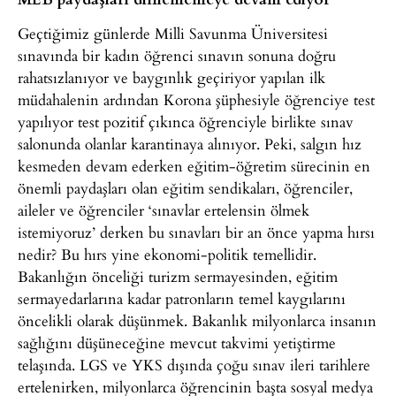
Geçtiğimiz günlerde Milli Savunma Üniversitesi
sınavında bir kadın öğrenci sınavın sonuna doğru
rahatsızlanıyor ve baygınlık geçiriyor yapılan ilk
müdahalenin ardından Korona şüphesiyle öğrenciye test
yapılıyor test pozitif çıkınca öğrenciyle birlikte sınav
salonunda olanlar karantinaya alınıyor. Peki, salgın hız
kesmeden devam ederken eğitim-öğretim sürecinin en
önemli paydaşları olan eğitim sendikaları, öğrenciler,
aileler ve öğrenciler ‘sınavlar ertelensin ölmek
istemiyoruz’ derken bu sınavları bir an önce yapma hırsı
nedir? Bu hırs yine ekonomi-politik temellidir.
Bakanlığın önceliği turizm sermayesinden, eğitim
sermayedarlarına kadar patronların temel kaygılarını
öncelikli olarak düşünmek. Bakanlık milyonlarca insanın
sağlığını düşüneceğine mevcut takvimi yetiştirme
telaşında. LGS ve YKS dışında çoğu sınav ileri tarihlere
ertelenirken, milyonlarca öğrencinin başta sosyal medya