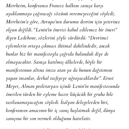
Merrheim, konferansa Fransız halkını savaşa karşı
ayaklanmaya çağıracağı sözünü veremeyeceğini söyledi;
Merrheim’a göre, Avrupa’nın durumu devrim için yeterince
olgun değildi. “Lenin’in önerisi kabul edilemez bir öneri”
diyen Ledebour, sözlerini şöyle sürdürdü: “Devrimci
eylemlerin ortaya çıkması ihtimal dahilindedir, ancak
bunlar biz bir manifestoyla çağrıda bulunduk diye de
olmayacaktır. Savaşa katılmış ülkelerde, böyle bir
manifestonun altına imza atan ya da bunun dağıtımını
yapan insanlar, derhal tasfiyeye uğrayacaklardır”. Ernst
Meyer, Alman proletaryası içinde Lenin’in manifestosunda
önerilen türden bir eyleme hazır küçücük bir gruba bile
rastlanamayacağını söyledi. İtalyan delegelerden biri,
konferansın amacının bir iç savaş başlatmak değil, dünya
savaşına bir son vermek olduğunu hatırlattı.