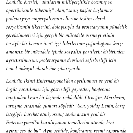
Lenin’in önerisi, “akıllarını milliyetçilikle bozmuş ve
oportünizmle tüketmiş” olan, “savaş başlar başlamaz
proletaryayı emperyalizmin ellerine teslim ederek
sosyalizmin ilkelerini, dolayısıyla da proletaryanın gündelik
gereksinmeleri için gerçek bir mücadele vermeyi elinin
tersiyle bir kenara iten” işçi liderlerinin çoğunluğuna karşı
amansız bir mücadele içinde sosyalist partilerin birbirinden
ayrıştırılmasını, proletaryanın devrimci seferberliği için
temel önkoşul olarak öne çıkarıyordu.
Lenin’in İkinci Enternasyonal’den ayrılınması ve yeni bir
örgüt yaratılması için gösterdiği gayretler, konferans
tarafından kesin bir biçimde reddedildi. Örneğin, Merrheim,
tartışma sırasında şunları söyledi: “Sen, yoldaş Lenin, barış
isteğiyle hareket etmiyorsun; senin arzun yeni bir
Enternasyonal’in kuruluşunun temellerini atmak; bizi
ayıran şey de bu”. Aynı şekilde, konferansın resmi raporunda