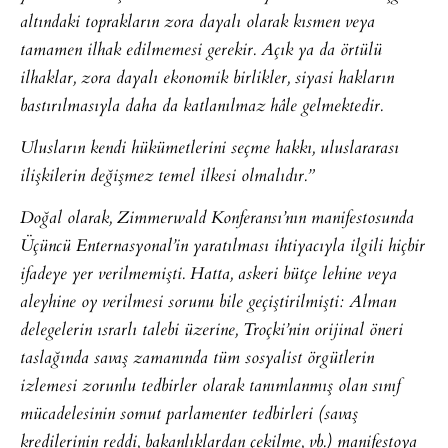
altındaki toprakların zora dayalı olarak kısmen veya
tamamen ilhak edilmemesi gerekir. Açık ya da örtülü
ilhaklar, zora dayalı ekonomik birlikler, siyasi hakların
bastırılmasıyla daha da katlanılmaz hâle gelmektedir.
Ulusların kendi hükümetlerini seçme hakkı, uluslararası
ilişkilerin değişmez temel ilkesi olmalıdır.”
Doğal olarak, Zimmerwald Konferansı’nın manifestosunda
Üçüncü Enternasyonal’in yaratılması ihtiyacıyla ilgili hiçbir
ifadeye yer verilmemişti. Hatta, askeri bütçe lehine veya
aleyhine oy verilmesi sorunu bile geçiştirilmişti: Alman
delegelerin ısrarlı talebi üzerine, Troçki’nin orijinal öneri
taslağında savaş zamanında tüm sosyalist örgütlerin
izlemesi zorunlu tedbirler olarak tanımlanmış olan sınıf
mücadelesinin somut parlamenter tedbirleri (savaş
kredilerinin reddi, bakanlıklardan çekilme, vb.) manifestoya