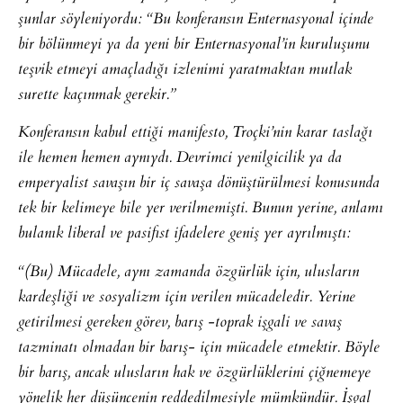
şunlar söyleniyordu: “Bu konferansın Enternasyonal içinde
bir bölünmeyi ya da yeni bir Enternasyonal’in kuruluşunu
teşvik etmeyi amaçladığı izlenimi yaratmaktan mutlak
surette kaçınmak gerekir.”
Konferansın kabul ettiği manifesto, Troçki’nin karar taslağı
ile hemen hemen aynıydı. Devrimci yenilgicilik ya da
emperyalist savaşın bir iç savaşa dönüştürülmesi konusunda
tek bir kelimeye bile yer verilmemişti. Bunun yerine, anlamı
bulanık liberal ve pasifist ifadelere geniş yer ayrılmıştı:
“(Bu) Mücadele, aynı zamanda özgürlük için, ulusların
kardeşliği ve sosyalizm için verilen mücadeledir. Yerine
getirilmesi gereken görev, barış -toprak işgali ve savaş
tazminatı olmadan bir barış- için mücadele etmektir. Böyle
bir barış, ancak ulusların hak ve özgürlüklerini çiğnemeye
yönelik her düşüncenin reddedilmesiyle mümkündür. İşgal