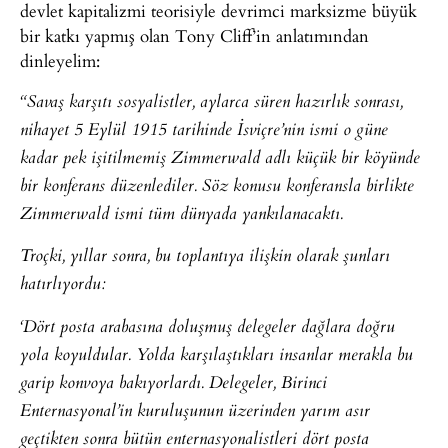
devlet kapitalizmi teorisiyle devrimci marksizme büyük
bir katkı yapmış olan Tony Cliff’in anlatımından
dinleyelim:
“Savaş karşıtı sosyalistler, aylarca süren hazırlık sonrası,
nihayet 5 Eylül 1915 tarihinde İsviçre’nin ismi o güne
kadar pek işitilmemiş Zimmerwald adlı küçük bir köyünde
bir konferans düzenlediler. Söz konusu konferansla birlikte
Zimmerwald ismi tüm dünyada yankılanacaktı.
Troçki, yıllar sonra, bu toplantıya ilişkin olarak şunları
hatırlıyordu:
‘Dört posta arabasına doluşmuş delegeler dağlara doğru
yola koyuldular. Yolda karşılaştıkları insanlar merakla bu
garip konvoya bakıyorlardı. Delegeler, Birinci
Enternasyonal’in kuruluşunun üzerinden yarım asır
geçtikten sonra bütün enternasyonalistleri dört posta