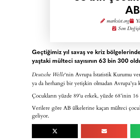
AB
marksist.org
Ya
Son Değişi
Geçtiğimiz yıl savaş ve kriz bölgelerind
yaştaki mülteci sayısının 63 bin 300 old
‘nin Avrupa İstatistik Kurumu ve
Deutsche Welle
ya da herhangi bir yetişkin olmadan Avrupa’ya k
Çocukların yüzde 89’u erkek, yüzde 68’inin 16 il
Verilere göre AB ülkelerine kaçan mülteci çocu
geliyor.