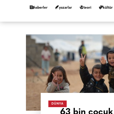
haberler
yazarlar
teori
kültür
DÜNYA
63 bin çocuk