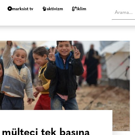
marksist tv
aktivizm
i̇klim
 mülteci tek başına