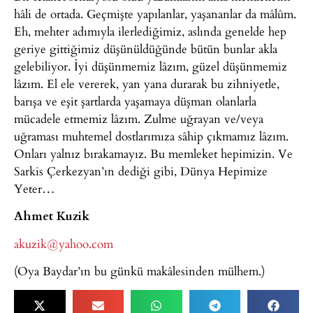
hâli de ortada. Geçmişte yapılanlar, yaşananlar da mâlûm.
Eh, mehter adımıyla ilerlediğimiz, aslında genelde hep
geriye gittiğimiz düşünüldüğünde bütün bunlar akla
gelebiliyor. İyi düşünmemiz lâzım, güzel düşünmemiz
lâzım. El ele vererek, yan yana durarak bu zihniyetle,
barışa ve eşit şartlarda yaşamaya düşman olanlarla
mücadele etmemiz lâzım. Zulme uğrayan ve/veya
uğraması muhtemel dostlarımıza sâhip çıkmamız lâzım.
Onları yalnız bırakamayız. Bu memleket hepimizin. Ve
Sarkis Çerkezyan’ın dediği gibi, Dünya Hepimize
Yeter…
Ahmet Kuzik
akuzik@yahoo.com
(Oya Baydar’ın bu günkü makâlesinden mülhem.)