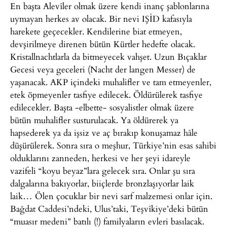
En başta Alevîler olmak üzere kendi inanç şablonlarına
uymayan herkes av olacak. Bir nevi IŞİD kafasıyla
harekete geçecekler. Kendilerine biat etmeyen,
devşirilmeye direnen bütün Kürtler hedefte olacak.
Kristallnachtlarla da bitmeyecek vahşet. Uzun Bıçaklar
Gecesi veya geceleri (Nacht der langen Messer) de
yaşanacak. AKP içindeki muhalifler ve tam etmeyenler,
etek öpmeyenler tasfiye edilecek. Öldürülerek tasfiye
edilecekler. Başta -elbette- sosyalistler olmak üzere
bütün muhalifler susturulacak. Ya öldürerek ya
hapsederek ya da işsiz ve aç bırakıp konuşamaz hâle
düşürülerek. Sonra sıra o meşhur, Türkiye’nin esas sahibi
olduklarını zanneden, herkesi ve her şeyi idareyle
vazifeli “koyu beyaz”lara gelecek sıra. Onlar şu sıra
dalgalarına bakıyorlar, biiçlerde bronzlaşıyorlar laik
laik… Ölen çocuklar bir nevi sarf malzemesi onlar için.
Bağdat Caddesi’ndeki, Ulus’taki, Teşvîkiye’deki bütün
“muasır medeni” batılı (!) familyaların evleri basılacak.