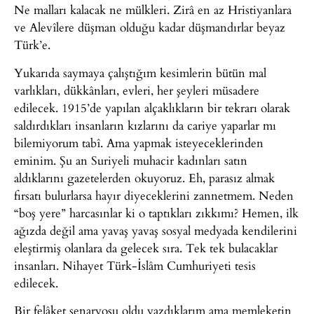
Ne malları kalacak ne mülkleri. Zirâ en az Hristiyanlara
ve Alevîlere düşman olduğu kadar düşmandırlar beyaz
Türk’e.
Yukarıda saymaya çalıştığım kesimlerin bütün mal
varlıkları, dükkânları, evleri, her şeyleri müsadere
edilecek. 1915’de yapılan alçaklıkların bir tekrarı olarak
saldırdıkları insanların kızlarını da cariye yaparlar mı
bilemiyorum tabî. Ama yapmak isteyeceklerinden
eminim. Şu an Suriyeli muhacir kadınları satın
aldıklarını gazetelerden okuyoruz. Eh, parasız almak
fırsatı bulurlarsa hayır diyeceklerini zannetmem. Neden
“boş yere” harcasınlar ki o taptıkları zıkkımı? Hemen, ilk
ağızda değil ama yavaş yavaş sosyal medyada kendilerini
eleştirmiş olanlara da gelecek sıra. Tek tek bulacaklar
insanları. Nihayet Türk-İslâm Cumhuriyeti tesis
edilecek.
Bir felâket senaryosu oldu yazdıklarım ama memleketin