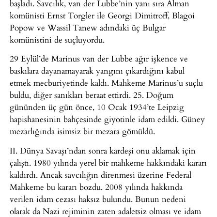
başladı. Savcılık, van der Lubbe’nin yanı sıra Alman
komünisti Ernst Torgler ile Georgi Dimitroff, Blagoi
Popow ve Wassil Tanew adındaki üç Bulgar
komünistini de suçluyordu.
29 Eylül’de Marinus van der Lubbe ağır işkence ve
baskılara dayanamayarak yangını çıkardığını kabul
etmek mecburiyetinde kaldı. Mahkeme Marinus’u suçlu
buldu, diğer sanıkları beraat ettirdi. 25. Doğum
gününden üç gün önce, 10 Ocak 1934’te Leipzig
hapishanesinin bahçesinde giyotinle idam edildi. Güney
mezarlığında isimsiz bir mezara gömüldü.
II. Dünya Savaşı’ndan sonra kardeşi onu aklamak için
çalıştı. 1980 yılında yerel bir mahkeme hakkındaki kararı
kaldırdı. Ancak savcılığın direnmesi üzerine Federal
Mahkeme bu kararı bozdu. 2008 yılında hakkında
verilen idam cezası haksız bulundu. Bunun nedeni
olarak da Nazi rejiminin zaten adaletsiz olması ve idam