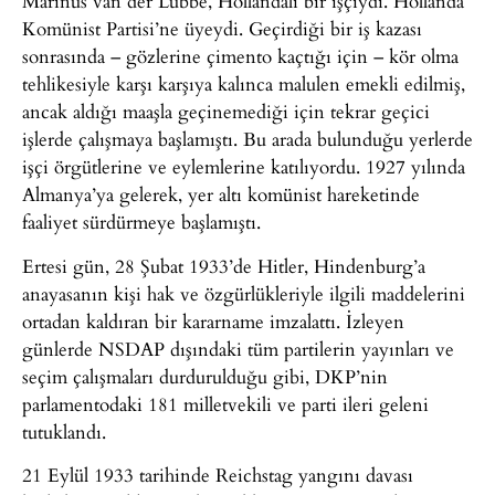
Marinus van der Lubbe, Hollandalı bir işçiydi. Hollanda
Komünist Partisi’ne üyeydi. Geçirdiği bir iş kazası
sonrasında – gözlerine çimento kaçtığı için – kör olma
tehlikesiyle karşı karşıya kalınca malulen emekli edilmiş,
ancak aldığı maaşla geçinemediği için tekrar geçici
işlerde çalışmaya başlamıştı. Bu arada bulunduğu yerlerde
işçi örgütlerine ve eylemlerine katılıyordu. 1927 yılında
Almanya’ya gelerek, yer altı komünist hareketinde
faaliyet sürdürmeye başlamıştı.
Ertesi gün, 28 Şubat 1933’de Hitler, Hindenburg’a
anayasanın kişi hak ve özgürlükleriyle ilgili maddelerini
ortadan kaldıran bir kararname imzalattı. İzleyen
günlerde NSDAP dışındaki tüm partilerin yayınları ve
seçim çalışmaları durdurulduğu gibi, DKP’nin
parlamentodaki 181 milletvekili ve parti ileri geleni
tutuklandı.
21 Eylül 1933 tarihinde Reichstag yangını davası