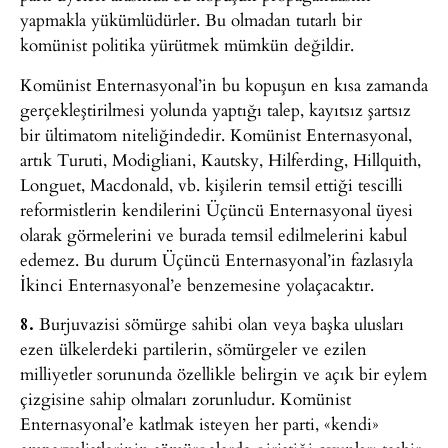
yapmakla yükümlüdürler. Bu olmadan tutarlı bir
komünist politika yürütmek mümkün değildir.
Komünist Enternasyonal’in bu kopuşun en kısa zamanda
gerçekleştirilmesi yolunda yaptığı talep, kayıtsız şartsız
bir ültimatom niteliğindedir. Komünist Enternasyonal,
artık Turuti, Modigliani, Kautsky, Hilferding, Hillquith,
Longuet, Macdonald, vb. kişilerin temsil ettiği tescilli
reformistlerin kendilerini Üçüncü Enternasyonal üyesi
olarak görmelerini ve burada temsil edilmelerini kabul
edemez. Bu durum Üçüncü Enternasyonal’in fazlasıyla
İkinci Enternasyonal’e benzemesine yolaçacaktır.
8.
Burjuvazisi sömürge sahibi olan veya başka ulusları
ezen ülkelerdeki partilerin, sömürgeler ve ezilen
milliyetler sorununda özellikle belirgin ve açık bir eylem
çizgisine sahip olmaları zorunludur. Komünist
Enternasyonal’e katlmak isteyen her parti, «kendi»