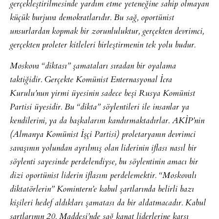
gerçekleştirilmesinde yardım etme yeteneğine sahip olmayan
küçük burjuva demokratlarıdır. Bu sağ, oportünist
unsurlardan kopmak bir zorunluluktur, gerçekten devrimci,
gerçekten proleter kitleleri birleştirmenin tek yolu budur.
Moskova “diktası” şamataları sıradan bir oyalama
taktiğidir. Gerçekte Komünist Enternasyonal İcra
Kurulu’nun yirmi üyesinin sadece beşi Rusya Komünist
Partisi üyesidir. Bu “dikta” söylentileri ile insanlar ya
kendilerini, ya da başkalarını kandırmaktadırlar. AKİP’nin
(Almanya Komünist İşçi Partisi) proletaryanın devrimci
savaşının yolundan ayrılmış olan liderinin iflası nasıl bir
söylenti sayesinde perdelendiyse, bu söylentinin amacı bir
dizi oportünist liderin iflasını perdelemektir. “Moskovalı
diktatörlerin” Komintern’e kabul şartlarında belirli bazı
kişileri hedef aldıkları şamatası da bir aldatmacadır. Kabul
şartlarının 20. Maddesi’nde sağ kanat liderlerine karşı