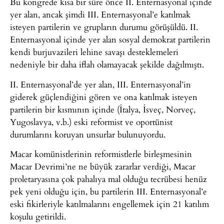
Bu kongrede kısa bir süre önce II. Enternasyonal içinde
yer alan, ancak şimdi III. Enternasyonal’e katılmak
isteyen partilerin ve grupların durumu görüşüldü. II.
Enternasyonal içinde yer alan sosyal demokrat partilerin
kendi burjuvazileri lehine savaşı desteklemeleri
nedeniyle bir daha iflah olamayacak şekilde dağılmıştı.
II. Enternasyonal’de yer alan, III. Enternasyonal’in
giderek güçlendiğini gören ve ona katılmak isteyen
partilerin bir kısmının içinde (İtalya, İsveç, Norveç,
Yugoslavya, v.b.) eski reformist ve oportünist
durumlarını koruyan unsurlar bulunuyordu.
Macar komünistlerinin reformistlerle birleşmesinin
Macar Devrimi’ne ne büyük zararlar verdiği, Macar
proletaryasına çok pahalıya mal olduğu tecrübesi henüz
pek yeni olduğu için, bu partilerin III. Enternasyonal’e
eski fikirleriyle katılmalarını engellemek için 21 katılım
koşulu getirildi.