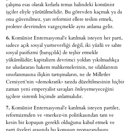
çalışma esas olarak kırlarla temas halindeki komünist
işçiler eliyle yürütülmelidir. Bu görevden kaçmak ya da
onu güvenilmez, yarı reformist ellere teslim etmek,
proleter devrimden vazgeçmekle aynı anlama gelir.
6.
Komünist Enternasyonal’e katılmak isteyen her parti,
sadece açık sosyal yurtseverliği değil, iki yüzlü ve sahte
sosyal pasifizmi (barışçılık) de teşhir etmekle
yükümlüdür; kapitalizm devrimci yoldan yıkılmadıkça
ne uluslararası hakem mahkemelerinin, ne silahlarının
sınırlanmasına ilişkin tartışmaların, ne de Milletler
Cemiyeti’nin «demokratik» tarzda düzeltilmesinin hiçbir
zaman yeni emperyalist savaşları önleyemeyeceğini
işçilere sistemli biçimde anlatmalıdır.
7.
Komünist Enternasyonal’e katılmak isteyen partiler,
reformizmden ve «merkez»in politikasından tam ve
kesin bir kopuşun gerekli olduğunu kabul etmek ve
parti üyeleri arasında bu kopuşun propagandasını