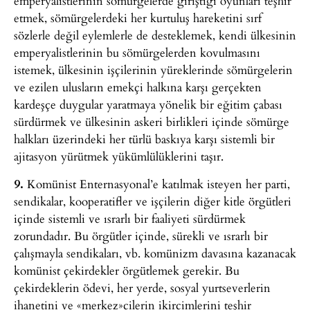
emperyalistlerinin sömürgelerde giriştiği oyunları teşhir
etmek, sömürgelerdeki her kurtuluş hareketini sırf
sözlerle değil eylemlerle de desteklemek, kendi ülkesinin
emperyalistlerinin bu sömürgelerden kovulmasını
istemek, ülkesinin işçilerinin yüreklerinde sömürgelerin
ve ezilen ulusların emekçi halkına karşı gerçekten
kardeşçe duygular yaratmaya yönelik bir eğitim çabası
sürdürmek ve ülkesinin askeri birlikleri içinde sömürge
halkları üzerindeki her türlü baskıya karşı sistemli bir
ajitasyon yürütmek yükümlülüklerini taşır.
9.
Komünist Enternasyonal’e katılmak isteyen her parti,
sendikalar, kooperatifler ve işçilerin diğer kitle örgütleri
içinde sistemli ve ısrarlı bir faaliyeti sürdürmek
zorundadır. Bu örgütler içinde, sürekli ve ısrarlı bir
çalışmayla sendikaları, vb. komünizm davasına kazanacak
komünist çekirdekler örgütlemek gerekir. Bu
çekirdeklerin ödevi, her yerde, sosyal yurtseverlerin
ihanetini ve «merkez»cilerin ikircimlerini teşhir