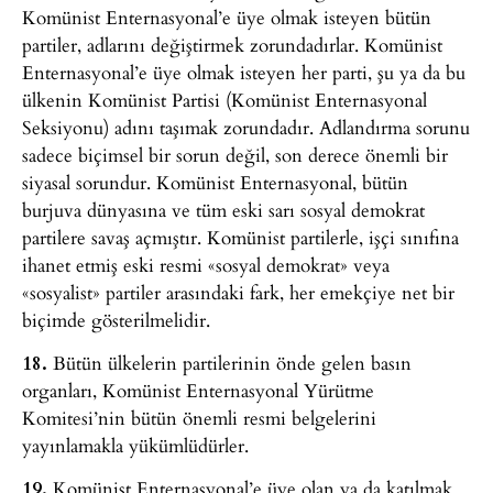
Komünist Enternasyonal’e üye olmak isteyen bütün
partiler, adlarını değiştirmek zorundadırlar. Komünist
Enternasyonal’e üye olmak isteyen her parti, şu ya da bu
ülkenin Komünist Partisi (Komünist Enternasyonal
Seksiyonu) adını taşımak zorundadır. Adlandırma sorunu
sadece biçimsel bir sorun değil, son derece önemli bir
siyasal sorundur. Komünist Enternasyonal, bütün
burjuva dünyasına ve tüm eski sarı sosyal demokrat
partilere savaş açmıştır. Komünist partilerle, işçi sınıfına
ihanet etmiş eski resmi «sosyal demokrat» veya
«sosyalist» partiler arasındaki fark, her emekçiye net bir
biçimde gösterilmelidir.
18.
Bütün ülkelerin partilerinin önde gelen basın
organları, Komünist Enternasyonal Yürütme
Komitesi’nin bütün önemli resmi belgelerini
yayınlamakla yükümlüdürler.
19.
Komünist Enternasyonal’e üye olan ya da katılmak