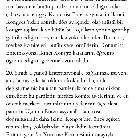
için başvuran bütün partiler, mümkün olduğu kadar
çabuk, ama en geç Komünist Enternasyonal’in İkinci
Kongresi’nden sonraki dört ay içinde, olağanüstü bir
kongre toplamak ve bütün bu koşulların yerine getirilip
getirilmediğini araştırmakla yükümlüdürler. Bu arada,
merkez komiteleri, bütün yerel örgütlerin, Komünist
Enternasyonal İkinci Kongre kararlarını öğrenip
öğrenmediğini gözetmek zorundadır.
20.
Şimdi Üçüncü Enternasyonal’e bağlanmak isteyen,
ama henüz eski taktiklerini köklü bir biçimde
değiştirmemiş bulunan partiler ilk önce şuna dikkat
etmelidir: bu partilerin merkez komite üyelerinin ve en
önemli merkezi kurumlarının üyelerinin üçte ikisi,
partinin Üçüncü Enternasyonal’e katılması
doğrultusunda daha İkinci Kongre’den önce açıkça
tutum almış yoldaşlardan oluşmalıdır. Komünist
Enternayonal’in Yürütme Komitesi’nin onayıyla