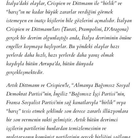
İtalya’daki olaylar, Crispien ve Dittmann ile “birlik” ve
“barış”ın ne kadar büyük zararlar verdiğini görmek
istemeyen en inatçı kişilerin bile gözlerini açmalıdır. İtalyan
Crispien ve Dittmann’ları (Turati, Prampolini, D’Aragona)
gerçek bir devrim olgunlaştığı anda, İtalya devriminin önüne
engeller koymaya başlıyorlar. Bu yöndeki olaylar bazı
yerlerde daha hızlı, bazı yerlerde daha yavaş olmak
kaydıyla bütün Avrupa’da, bütün dünyada
gerçekleşmektedir.
Artık Dittmann ve Crispien’le, “Almanya Bağımsız Sosyal
Demokrat Partisi”nin, İngiliz “Bağımsız İşçi Partisi”nin,
Fransa Sosyalist Partisi’nin sağ kanatlarıyla “birlik” veya
“barış” tesis etmek şeklinde son derece zararlı illüzyonlara
bir son vermenin vakti gelmiştir. Artık bütün devrimci
işçilerin partilerini bunlardan temizlemesinin ve
proletaryanın komünist partilerinin gerçek birliğini sağlama