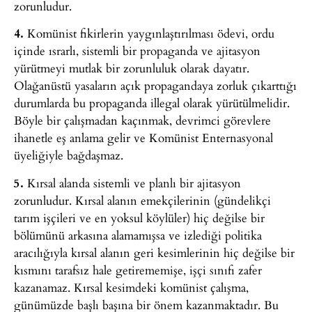
zorunludur.
4.
Komünist fikirlerin yaygınlaştırılması ödevi, ordu
içinde ısrarlı, sistemli bir propaganda ve ajitasyon
yürütmeyi mutlak bir zorunluluk olarak dayatır.
Olağanüstü yasaların açık propagandaya zorluk çıkarttığı
durumlarda bu propaganda illegal olarak yürütülmelidir.
Böyle bir çalışmadan kaçınmak, devrimci görevlere
ihanetle eş anlama gelir ve Komünist Enternasyonal
üyeliğiyle bağdaşmaz.
5.
Kırsal alanda sistemli ve planlı bir ajitasyon
zorunludur. Kırsal alanın emekçilerinin (gündelikçi
tarım işçileri ve en yoksul köylüler) hiç değilse bir
bölümünü arkasına alamamışsa ve izlediği politika
aracılığıyla kırsal alanın geri kesimlerinin hiç değilse bir
kısmını tarafsız hale getirememişe, işçi sınıfı zafer
kazanamaz. Kırsal kesimdeki komünist çalışma,
günümüzde başlı başına bir önem kazanmaktadır. Bu