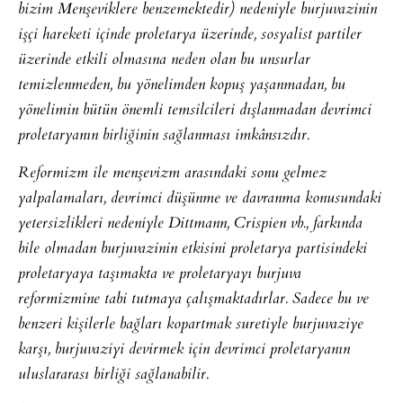
bizim Menşeviklere benzemektedir) nedeniyle burjuvazinin
işçi hareketi içinde proletarya üzerinde, sosyalist partiler
üzerinde etkili olmasına neden olan bu unsurlar
temizlenmeden, bu yönelimden kopuş yaşanmadan, bu
yönelimin bütün önemli temsilcileri dışlanmadan devrimci
proletaryanın birliğinin sağlanması imkânsızdır.
Reformizm ile menşevizm arasındaki sonu gelmez
yalpalamaları, devrimci düşünme ve davranma konusundaki
yetersizlikleri nedeniyle Dittmann, Crispien vb., farkında
bile olmadan burjuvazinin etkisini proletarya partisindeki
proletaryaya taşımakta ve proletaryayı burjuva
reformizmine tabi tutmaya çalışmaktadırlar. Sadece bu ve
benzeri kişilerle bağları kopartmak suretiyle burjuvaziye
karşı, burjuvaziyi devirmek için devrimci proletaryanın
uluslararası birliği sağlanabilir.