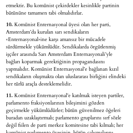
etmektir. Bu komünist çekirdekler kesinlikle partinin
bütününe tamamen tabi olmalıdırlar.
10.
Komünist Enternasyonal üyesi olan her parti,
Amsterdam’da kurulan sarı sendikaların
«Enternasyonal»ine karşı amansız bir mücadele
sürdürmekle yükümlüdür. Sendikalarda örgütlenmiş
işçiler arasında Sarı Amsterdam Enternasyonali’yle
bağları koparmak gerektiğinin propagandasını
yapmalıdır. Komünist Enternasyonal’e bağlanan kızıl
sendikaların oluşmakta olan uluslararası birliğini elindeki
her türlü araçla desteklemelidir.
11.
Komünist Enternasyonal’e katılmak isteyen partiler,
parlamento fraksiyonlarının bileşimini gözden
geçirmekle yükümlüdürler; bütün güvenilmez öğeleri
buradan uzaklaştırmalı; parlamento gruplarını sırf sözle
değil fiilen de parti merkez komitesine tabi kılmalı; her
komünist parlamento üyesinin, bütün çalışmalarını