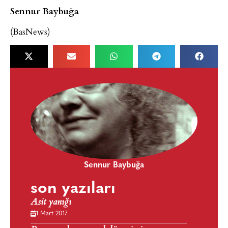
Sennur Baybuğa
(BasNews)
Sennur Baybuğa
son yazıları
Asit yanığı
1 Mart 2017