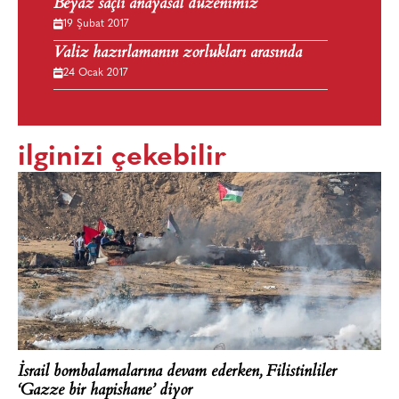
Beyaz saçlı anayasal düzenimiz
19 Şubat 2017
Valiz hazırlamanın zorlukları arasında
24 Ocak 2017
ilginizi çekebilir
İsrail bombalamalarına devam ederken, Filistinliler
‘Gazze bir hapishane’ diyor