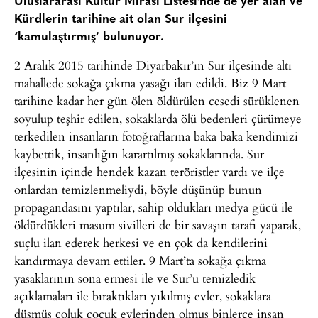
Uluslararası Kültür Mirası Listesi’nde de yer alan ve
Kürdlerin tarihine ait olan Sur ilçesini
‘kamulaştırmış’ bulunuyor.
2 Aralık 2015 tarihinde Diyarbakır’ın Sur ilçesinde altı
mahallede sokağa çıkma yasağı ilan edildi. Biz 9 Mart
tarihine kadar her gün ölen öldürülen cesedi sürüklenen
soyulup teşhir edilen, sokaklarda ölü bedenleri çürümeye
terkedilen insanların fotoğraflarına baka baka kendimizi
kaybettik, insanlığın karartılmış sokaklarında. Sur
ilçesinin içinde hendek kazan teröristler vardı ve ilçe
onlardan temizlenmeliydi, böyle düşünüp bunun
propagandasını yaptılar, sahip oldukları medya gücü ile
öldürdükleri masum sivilleri de bir savaşın tarafı yaparak,
suçlu ilan ederek herkesi ve en çok da kendilerini
kandırmaya devam ettiler. 9 Mart’ta sokağa çıkma
yasaklarının sona ermesi ile ve Sur’u temizledik
açıklamaları ile bıraktıkları yıkılmış evler, sokaklara
düşmüş çoluk çocuk evlerinden olmuş binlerce insan