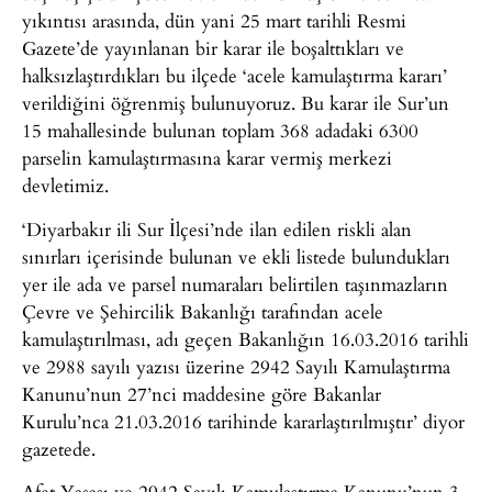
yıkıntısı arasında, dün yani 25 mart tarihli Resmi
Gazete’de yayınlanan bir karar ile boşalttıkları ve
halksızlaştırdıkları bu ilçede ‘acele kamulaştırma kararı’
verildiğini öğrenmiş bulunuyoruz. Bu karar ile Sur’un
15 mahallesinde bulunan toplam 368 adadaki 6300
parselin kamulaştırmasına karar vermiş merkezi
devletimiz.
‘Diyarbakır ili Sur İlçesi’nde ilan edilen riskli alan
sınırları içerisinde bulunan ve ekli listede bulundukları
yer ile ada ve parsel numaraları belirtilen taşınmazların
Çevre ve Şehircilik Bakanlığı tarafından acele
kamulaştırılması, adı geçen Bakanlığın 16.03.2016 tarihli
ve 2988 sayılı yazısı üzerine 2942 Sayılı Kamulaştırma
Kanunu’nun 27’nci maddesine göre Bakanlar
Kurulu’nca 21.03.2016 tarihinde kararlaştırılmıştır’ diyor
gazetede.
Afet Yasası ve 2942 Sayılı Kamulaştırma Kanunu’nun 3.