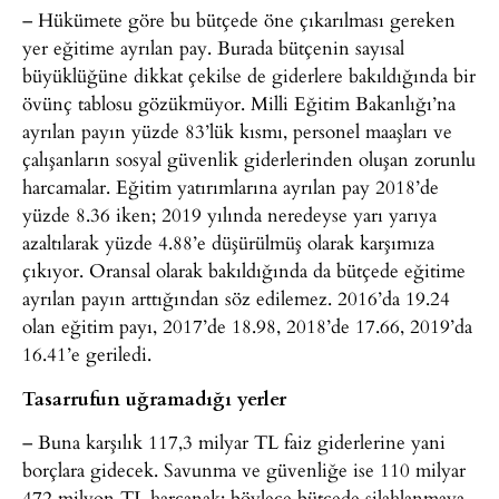
– Hükümete göre bu bütçede öne çıkarılması gereken
yer eğitime ayrılan pay. Burada bütçenin sayısal
büyüklüğüne dikkat çekilse de giderlere bakıldığında bir
övünç tablosu gözükmüyor. Milli Eğitim Bakanlığı’na
ayrılan payın yüzde 83’lük kısmı, personel maaşları ve
çalışanların sosyal güvenlik giderlerinden oluşan zorunlu
harcamalar. Eğitim yatırımlarına ayrılan pay 2018’de
yüzde 8.36 iken; 2019 yılında neredeyse yarı yarıya
azaltılarak yüzde 4.88’e düşürülmüş olarak karşımıza
çıkıyor. Oransal olarak bakıldığında da bütçede eğitime
ayrılan payın arttığından söz edilemez. 2016’da 19.24
olan eğitim payı, 2017’de 18.98, 2018’de 17.66, 2019’da
16.41’e geriledi.
Tasarrufun uğramadığı yerler
– Buna karşılık 117,3 milyar TL faiz giderlerine yani
borçlara gidecek. Savunma ve güvenliğe ise 110 milyar
472 milyon TL harcanak; böylece bütçede silahlanmaya