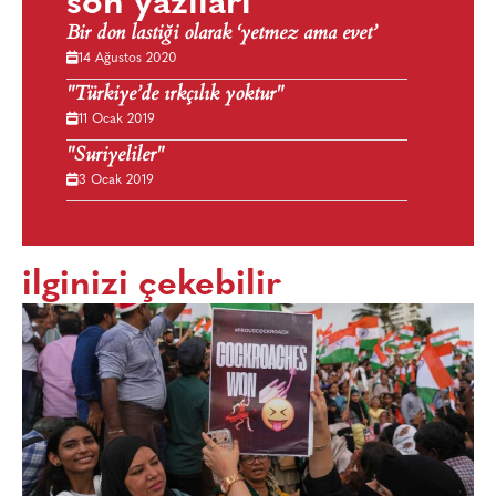
son yazıları
Bir don lastiği olarak ‘yetmez ama evet’
14 Ağustos 2020
"Türkiye’de ırkçılık yoktur"
11 Ocak 2019
"Suriyeliler"
3 Ocak 2019
ilginizi çekebilir