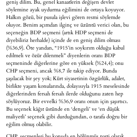
geniş dilim. Bu, genel kanaatlerin değişen devlet
söylemine ayak uydurma eğilimini de ortaya koyuyor.
Halkın gözü, bir pusula işlevi gören resmi söylemde
oluyor. Benim açımdan ilginç ve üzüntü verici olan, bu
seçeneğin BDP seçmeni (artık HDP seçmeni de
diyebiliriz herhalde) içinde de en geniş dilim olması
(%36,9). Öte yandan, “1915’in soykırım olduğu kabul
edilmeli ve özür dilenmeli” diyenlerin oranı BDP
seçmeninde diğerlerine göre en yüksek (%24,4); onu
CHP seçmeni, ancak %8,7 ile takip ediyor. Bunda
şaşılacak bir şey yok; Kürt siyasetinin özgürlük, adalet,
birlikte yaşam konularında, dolayısıyla 1915 meselesinde
diğerlerinden fersah fersah ilerde olduğunu zaten hep
söylüyoruz. Bir evvelki %36,9 oranı onun için şaşırtıcı.
Bu seçenek kâğıt üstünde en ‘dengeli’ ve ‘en düşük
maliyetli’ seçenek gibi durduğundan, o tarafa doğru bir
eğilim olmuş olabilir.
CHP, seçmenleri bu konuda en bölünmüş parti olarak