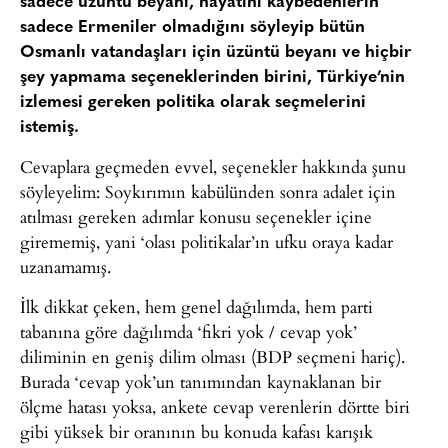
sadece üzüntü beyanı, hayatını kaybedenlerin
sadece Ermeniler olmadığını söyleyip bütün
Osmanlı vatandaşları için üzüntü beyanı ve hiçbir
şey yapmama seçeneklerinden birini, Türkiye’nin
izlemesi gereken politika olarak seçmelerini
istemiş.
Cevaplara geçmeden evvel, seçenekler hakkında şunu
söyleyelim: Soykırımın kabülünden sonra adalet için
atılması gereken adımlar konusu seçenekler içine
girememiş, yani ‘olası politikalar’ın ufku oraya kadar
uzanamamış.
İlk dikkat çeken, hem genel dağılımda, hem parti
tabanına göre dağılımda ‘fikri yok / cevap yok’
diliminin en geniş dilim olması (BDP seçmeni hariç).
Burada ‘cevap yok’un tanımından kaynaklanan bir
ölçme hatası yoksa, ankete cevap verenlerin dörtte biri
gibi yüksek bir oranının bu konuda kafası karışık