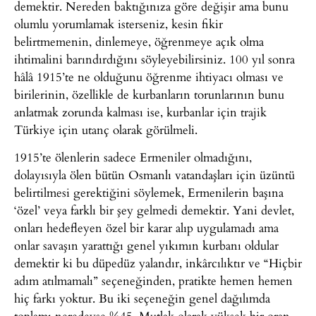
demektir. Nereden baktığınıza göre değişir ama bunu
olumlu yorumlamak isterseniz, kesin fikir
belirtmemenin, dinlemeye, öğrenmeye açık olma
ihtimalini barındırdığını söyleyebilirsiniz. 100 yıl sonra
hâlâ 1915’te ne olduğunu öğrenme ihtiyacı olması ve
birilerinin, özellikle de kurbanların torunlarının bunu
anlatmak zorunda kalması ise, kurbanlar için trajik
Türkiye için utanç olarak görülmeli.
1915’te ölenlerin sadece Ermeniler olmadığını,
dolayısıyla ölen bütün Osmanlı vatandaşları için üzüntü
belirtilmesi gerektiğini söylemek, Ermenilerin başına
‘özel’ veya farklı bir şey gelmedi demektir. Yani devlet,
onları hedefleyen özel bir karar alıp uygulamadı ama
onlar savaşın yarattığı genel yıkımın kurbanı oldular
demektir ki bu düpedüz yalandır, inkârcılıktır ve “Hiçbir
adım atılmamalı” seçeneğinden, pratikte hemen hemen
hiç farkı yoktur. Bu iki seçeneğin genel dağılımda
toplamı neredeyse %45. Mutlak olarak yüksek bir oran