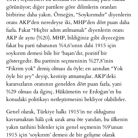
görünüyor; diğer partilere göre dilimlerin oranları
birbirine daha yakın. Örneğin, “Soykırımdır” diyenlerin
oranı AKP’den neredeyse iki, MHP’den dört puan daha
fazla. Fakat “Hiçbir adım atılmamalı” diyenlerin oranı
AKP ile aynı (%20). MHP, bildiğiniz gibi diyeceğim
fakat bu parti tabanının %4,6’sının dahi 1915 için
soykırım demesi bile bir ‘başarı’dır, pozitif bir
göstergedir. Bu partinin seçmeninin %27,8’inin
“Fikrim yok” demiş olması da öyle; en azından “Yok
öyle bir şey” deyip, kestirip atmamışlar. AKP’deki
kararsızların oranının genelden dört puan fazla, yani
%29 olması da ilginç. Hükümetin ve Erdoğan’ın bu
konudaki politikayı netleştirmesini bekliyor olabilirler.
Genel olarak, Türkiye halkı 1915’in ne olduğunu
kavramaktan hâlâ çok uzak ama öte yandan, bu ülkenin
yakın tarihini bilenler için genel seçmenin %9’unun
1915 için ‘soykırım’ demesi de bir gelişme olarak