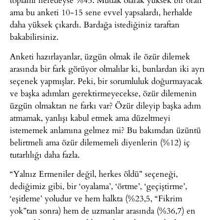
ama bu anketi 10-15 sene evvel yapsalardı, herhalde
daha yüksek çıkardı. Bardağa istediğiniz taraftan
bakabilirsiniz.
Anketi hazırlayanlar, üzgün olmak ile özür dilemek
arasında bir fark görüyor olmalılar ki, bunlardan iki ayrı
seçenek yapmışlar. Peki, bir sorumluluk doğurmayacak
ve başka adımları gerektirmeyecekse, özür dilemenin
üzgün olmaktan ne farkı var? Özür dileyip başka adım
atmamak, yanlışı kabul etmek ama düzeltmeyi
istememek anlamına gelmez mi? Bu bakımdan üzüntü
belirtmeli ama özür dilememeli diyenlerin (%12) iç
tutarlılığı daha fazla.
“Yalnız Ermeniler değil, herkes öldü” seçeneği,
dediğimiz gibi, bir ‘oyalama’, ‘örtme’, ‘geçiştirme’,
‘eşitleme’ yoludur ve hem halkta (%23,5, “Fikrim
yok”tan sonra) hem de uzmanlar arasında (%36,7) en