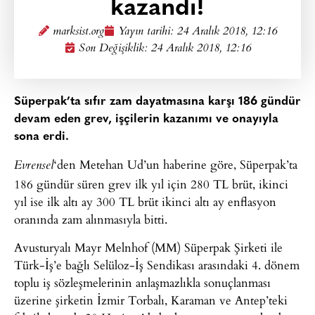
kazandı!
marksist.org
Yayın tarihi:
24 Aralık 2018, 12:16
Son Değişiklik: 24 Aralık 2018, 12:16
Süperpak’ta sıfır zam dayatmasına karşı 186 gündür
devam eden grev, işçilerin kazanımı ve onayıyla
sona erdi.
‘den Metehan Ud’un haberine göre, Süperpak’ta
Evrensel
186 gündür süren grev ilk yıl için 280 TL brüt, ikinci
yıl ise ilk altı ay 300 TL brüt ikinci altı ay enflasyon
oranında zam alınmasıyla bitti.
Avusturyalı Mayr Melnhof (MM) Süperpak Şirketi ile
Türk-İş’e bağlı Selüloz-İş Sendikası arasındaki 4. dönem
toplu iş sözleşmelerinin anlaşmazlıkla sonuçlanması
üzerine şirketin İzmir Torbalı, Karaman ve Antep’teki