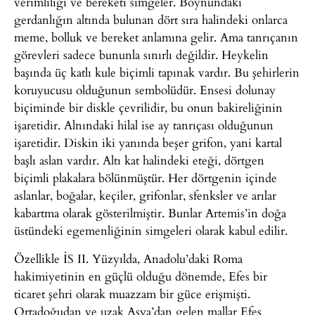
verimliliği ve bereketi simgeler. Boynundaki
gerdanlığın altında bulunan dört sıra halindeki onlarca
meme, bolluk ve bereket anlamına gelir. Ama tanrıçanın
görevleri sadece bununla sınırlı değildir. Heykelin
başında üç katlı kule biçimli tapınak vardır. Bu şehirlerin
koruyucusu olduğunun sembolüdür. Ensesi dolunay
biçiminde bir diskle çevrilidir, bu onun bakireliğinin
işaretidir. Alnındaki hilal ise ay tanrıçası olduğunun
işaretidir. Diskin iki yanında beşer grifon, yani kartal
başlı aslan vardır. Altı kat halindeki eteği, dörtgen
biçimli plakalara bölünmüştür. Her dörtgenin içinde
aslanlar, boğalar, keçiler, grifonlar, sfenksler ve arılar
kabartma olarak gösterilmiştir. Bunlar Artemis’in doğa
üstündeki egemenliğinin simgeleri olarak kabul edilir.
Özellikle İS II. Yüzyılda, Anadolu’daki Roma
hakimiyetinin en güçlü olduğu dönemde, Efes bir
ticaret şehri olarak muazzam bir güce erişmişti.
Ortadoğudan ve uzak Asya’dan gelen mallar Efes