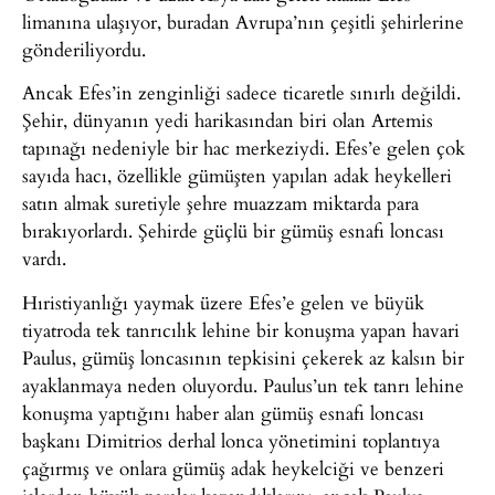
limanına ulaşıyor, buradan Avrupa’nın çeşitli şehirlerine
gönderiliyordu.
Ancak Efes’in zenginliği sadece ticaretle sınırlı değildi.
Şehir, dünyanın yedi harikasından biri olan Artemis
tapınağı nedeniyle bir hac merkeziydi. Efes’e gelen çok
sayıda hacı, özellikle gümüşten yapılan adak heykelleri
satın almak suretiyle şehre muazzam miktarda para
bırakıyorlardı. Şehirde güçlü bir gümüş esnafı loncası
vardı.
Hıristiyanlığı yaymak üzere Efes’e gelen ve büyük
tiyatroda tek tanrıcılık lehine bir konuşma yapan havari
Paulus, gümüş loncasının tepkisini çekerek az kalsın bir
ayaklanmaya neden oluyordu. Paulus’un tek tanrı lehine
konuşma yaptığını haber alan gümüş esnafı loncası
başkanı Dimitrios derhal lonca yönetimini toplantıya
çağırmış ve onlara gümüş adak heykelciği ve benzeri