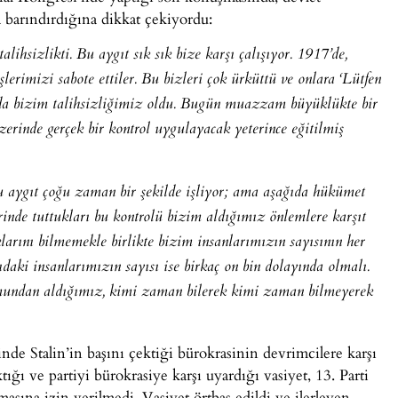
a barındırdığına dikkat çekiyordu:
talihsizlikti. Bu aygıt sık sık bize karşı çalışıyor. 1917’de,
lerimizi sabote ettiler. Bu bizleri çok ürküttü ve onlara ‘Lütfen
bu da bizim talihsizliğimiz oldu. Bugün muazzam büyüklükte bir
zerinde gerçek bir kontrol uygulayacak yeterince eğitilmiş
 bu aygıt çoğu zaman bir şekilde işliyor; ama aşağıda hükümet
llerinde tuttukları bu kontrolü bizim aldığımız önlemlere karşıt
larını bilmemekle birlikte bizim insanlarımızın sayısının her
daki insanlarımızın sayısı ise birkaç on bin dolayında olmalı.
umundan aldığımız, kimi zaman bilerek kimi zaman bilmeyerek
inde Stalin’in başını çektiği bürokrasinin devrimcilere karşı
ığı ve partiyi bürokrasiye karşı uyardığı vasiyet, 13. Parti
sına izin verilmedi. Vasiyet örtbas edildi ve ilerleyen