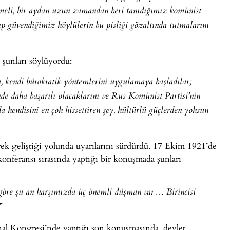
üşmeli, bir aydan uzun zamandan beri tanıdığımız komünist
ıyıp güvendiğimiz köylülerin bu pisliği gözaltında tutmalarını
 şunları söylüyordu:
, kendi bürokratik yöntemlerini uygulamaya başladılar;
e daha başarılı olacaklarını ve Rus Komünist Partisi’nin
 kendisini en çok hissettiren şey, kültürlü güçlerden yoksun
ek geliştiği yolunda uyarılarını sürdürdü. 17 Ekim 1921’de
konferansı sırasında yaptığı bir konuşmada şunları
göre şu an karşımızda üç önemli düşman var… Birincisi
”
l Kongresi’nde yaptığı son konuşmasında, devlet