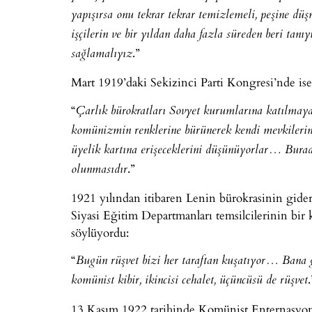
yapışırsa onu tekrar tekrar temizlemeli, peşine d
işçilerin ve bir yıldan daha fazla süreden beri tan
.”
sağlamalıyız
Mart 1919’daki Sekizinci Parti Kongresi’nde ise
“
Çarlık bürokratları Sovyet kurumlarına katılmaya
komünizmin renklerine bürünerek kendi mevkilerind
üyelik kartına erişeceklerini düşünüyorlar… Burada
.”
olunmasıdır
1921 yılından itibaren Lenin bürokrasinin gider
Siyasi Eğitim Departmanları temsilcilerinin bir 
söylüyordu:
“
Bugün rüşvet bizi her taraftan kuşatıyor… Bana 
.
komünist kibir, ikincisi cehalet, üçüncüsü de rüşvet
13 Kasım 1922 tarihinde Komünist Enternasyona