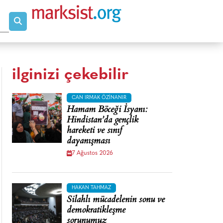
ilginizi çekebilir
CAN IRMAK ÖZINANIR
Hamam Böceği İsyanı:
Hindistan’da gençlik
hareketi ve sınıf
dayanışması
7 Ağustos 2026
HAKAN TAHMAZ
Silahlı mücadelenin sonu ve
demokratikleşme
sorunumuz