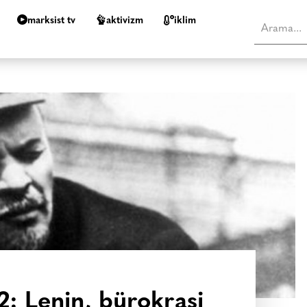
marksist tv
aktivizm
i̇klim
2: Lenin, bürokrasi