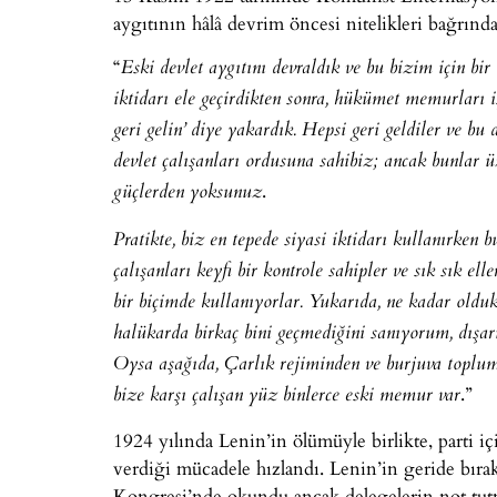
aygıtının hâlâ devrim öncesi nitelikleri bağrınd
“
Eski devlet aygıtını devraldık ve bu bizim için bir 
iktidarı ele geçirdikten sonra, hükümet memurları iş
geri gelin’ diye yakardık. Hepsi geri geldiler ve 
devlet çalışanları ordusuna sahibiz; ancak bunlar ü
.
güçlerden yoksunuz
Pratikte, biz en tepede siyasi iktidarı kullanırken
çalışanları keyfi bir kontrole sahipler ve sık sık e
bir biçimde kullanıyorlar. Yukarıda, ne kadar olduk
halükarda birkaç bini geçmediğini sanıyorum, dışarı
Oysa aşağıda, Çarlık rejiminden ve burjuva topl
.”
bize karşı çalışan yüz binlerce eski memur var
1924 yılında Lenin’in ölümüyle birlikte, parti iç
verdiği mücadele hızlandı. Lenin’in geride bırakt
Kongresi’nde okundu ancak delegelerin not tutma