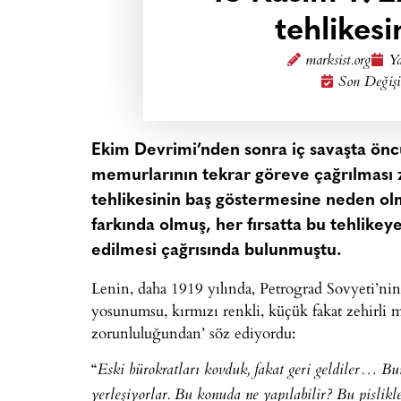
tehlikesi
marksist.org
Ya
Son Değişi
Ekim Devrimi’nden sonra iç savaşta öncü
memurlarının tekrar göreve çağrılması 
tehlikesinin baş göstermesine neden olm
farkında olmuş, her fırsatta bu tehlike
edilmesi çağrısında bulunmuştu.
Lenin, daha 1919 yılında, Petrograd Sovyeti’nin
yosunumsu, kırmızı renkli, küçük fakat zehirli 
zorunluluğundan’ söz ediyordu:
“
Eski bürokratları kovduk, fakat geri geldiler… Bu
yerleşiyorlar. Bu konuda ne yapılabilir? Bu pislikl