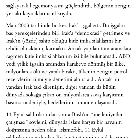
sağlayarak hegemonyasını güçlendirdi, bölgenin zengin
yer altı kaynaklarına el koydu.
Mart 2003 tarihinde bu kez Irak’ı işgal etti. Bu işgalin
baş gerekçelerinden biri Irak’a “demokrasi” getrimek ve
Irak’ın (sözde) sahip olduğu kitle imha silahlarını bir
tehdit olmaktan çıkarmaktı. Ancak yapılan tüm aramalara
rağmen kitle imha silahlarının izi bile bulunamadı. ABD,
yedi yıllık işgalin ardından harabeye dönmüş bir ülke,
milyonlarca ölü ve yaralı bıraktı, ülkenin zengin petrol
rezervlerini tümüyle denetimi altına aldı. Ancak bir
yandan Irak’taki direnişin, diğer yandan da bütün
dünyada sokağa çıkan on milyonlarca savaş karşıtının
basıncı nedeniyle, hedeflerinin tümüne ulaşamadı.
11 Eylül saldırılarından sonra Bush’un “medeniyetler
çatışması” söylemi, dünyada İslam karşıtı bir havanın
doğmasına neden oldu. İslamofobi, 11 Eylül
saldırılarının ardından Bush yönetiminin ve daha sonra