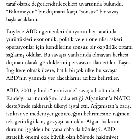
taraf olarak değerlendirilecekleri uyarısında bulundu.
“Bilinmeyen” bir düşmana karşı “sonsuz” bir savaş
başlatacaklardı.
Böylece ABD egemenleri dünyanın her tarafında
yürüttükleri ekonomik, politik ve en önemlisi askeri
operasyonlar için kendilerine sonsuz bir özgürlük ortamı
sağlamış oldular. Bu savaşta yanlarında olmayan herkesi
düşman olarak gördüklerini pervasızca ilân ettiler. Başta
İngiltere olmak üzere, batılı birçok ülke bu savaşta
ABD’nin yanında yer alacaklarını açıkça belirttiler.
ABD, 2001 yılında “terörizmle” savaş adı altında el-
Kaide’yi barındırdığını iddia ettiği Afganistan’a NATO
desteğinde saldırarak ülkeyi işgal etti. Afganistan’a barış,
istikrar ve medeniyet getireceğini belirtmesine rağmen
tek getirdiği kan, gözyaşı, acı oldu. Afgan halkının
durumu işgalden bu yana daha da kötüleşti. ABD
stratejik önemi çok büyük olan bölgede hakimiyet