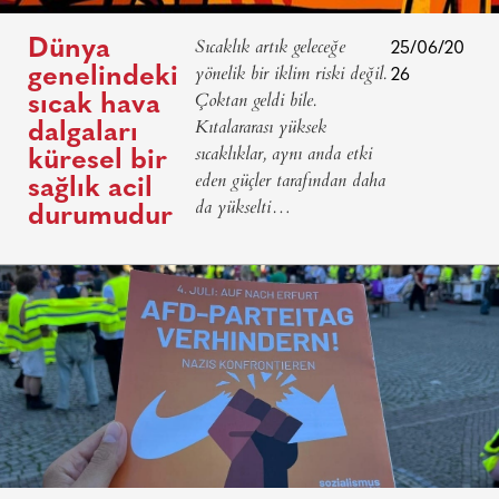
Sıcaklık artık geleceğe
Dünya
25/06/20
yönelik bir iklim riski değil.
genelindeki
26
Çoktan geldi bile.
sıcak hava
Kıtalararası yüksek
dalgaları
sıcaklıklar, aynı anda etki
küresel bir
eden güçler tarafından daha
sağlık acil
da yükselti…
durumudur