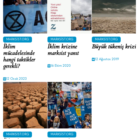
MARKSIST.ORG
MARKSIST.ORG
MARKSIST.ORG
İklim
İklim krizine
Büyük tükeniş krizi
mücadelesinde
marksist yanıt
hangi taktikler
12 Ağustos 2019
gerekli?
16 Ekim 2020
12 Ocak 2023
MARKSIST.ORG
MARKSIST.ORG