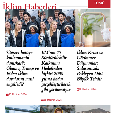
İklim Haberleri
TÜMÜ
‘Görevi kötüye
BM'nin 17
İklim Krizi ve
kullanmanin
Sürdürülebilir
Görünmez
daniskasi’:
Kalkınma
Düşmanlar:
Obama, Trump ve
Hedefinden
Sularımızda
Biden iklim
hiçbiri 2030
Bekleyen Dört
davalarını nasıl
yılına kadar
Büyük Tehdit
engelledi?
gerçekleştirilecek
gibi görünmüyor
14 Haziran 2026
25 Haziran 2026
25 Haziran 2026