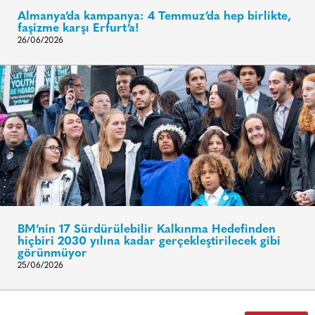
Almanya’da kampanya: 4 Temmuz’da hep birlikte,
faşizme karşı Erfurt’a!
26/06/2026
BM’nin 17 Sürdürülebilir Kalkınma Hedefinden
hiçbiri 2030 yılına kadar gerçekleştirilecek gibi
görünmüyor
25/06/2026