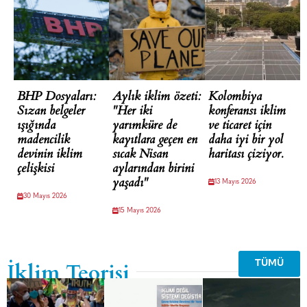
BHP Dosyaları:
Aylık iklim özeti:
Kolombiya
Sızan belgeler
"Her iki
konferansı iklim
ışığında
yarımküre de
ve ticaret için
madencilik
kayıtlara geçen en
daha iyi bir yol
devinin iklim
sıcak Nisan
haritası çiziyor.
çelişkisi
aylarından birini
yaşadı"
13 Mayıs 2026
30 Mayıs 2026
15 Mayıs 2026
İklim Teorisi
TÜMÜ